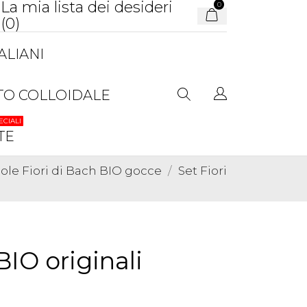
La mia lista dei desideri
0
(
0
)
ALIANI
TO COLLOIDALE
ECIALI
TE
gole Fiori di Bach BIO gocce
Set Fiori
BIO originali