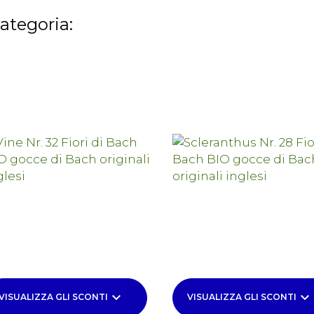
categoria:
keyboard_arrow_down
keyboard_arrow_down
VISUALIZZA GLI SCONTI
VISUALIZZA GLI SCONTI