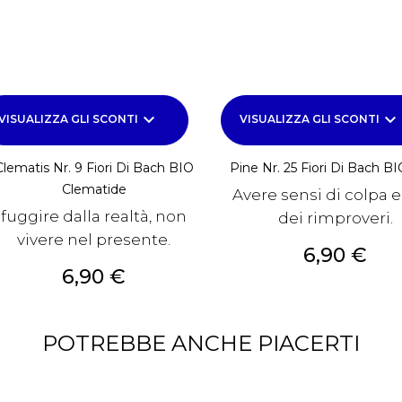
keyboard_arrow_down
keyboard_arrow_down
VISUALIZZA GLI SCONTI
VISUALIZZA GLI SCONTI
Clematis Nr. 9 Fiori Di Bach BIO
Pine Nr. 25 Fiori Di Bach B
Clematide
Avere sensi di colpa e 
fuggire dalla realtà, non
dei rimproveri.
vivere nel presente.
Prezzo
6,90 €
Prezzo
6,90 €
POTREBBE ANCHE PIACERTI