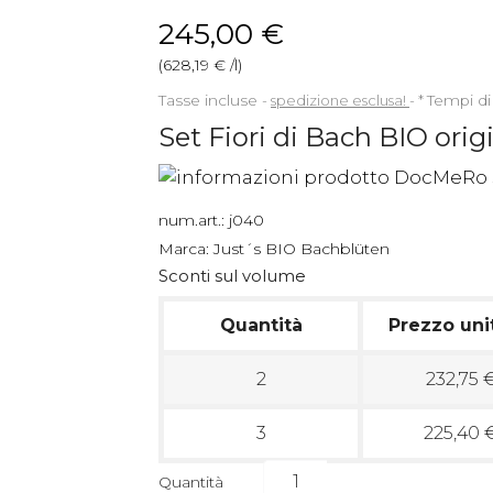
245,00 €
(628,19 € /l)
Tasse incluse
spedizione esclusa!
*
Tempi di
Set Fiori di Bach BIO origi
num.art.:
j040
Marca:
Just´s BIO Bachblüten
Sconti sul volume
Quantità
Prezzo uni
2
232,75 
3
225,40 
Quantità