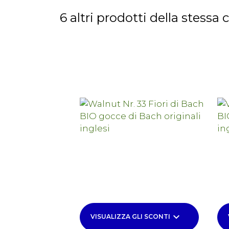
6 altri prodotti della stessa 
keyboard_arrow_down
VISUALIZZA GLI SCONTI