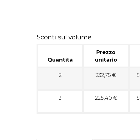
Sconti sul volume
Prezzo
Quantità
unitario
2
232,75 €
S
3
225,40 €
S