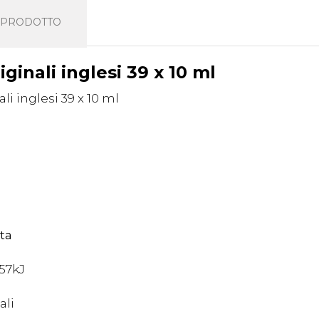
L PRODOTTO
iginali inglesi 39 x 10 ml
.
lta
,57kJ
ali