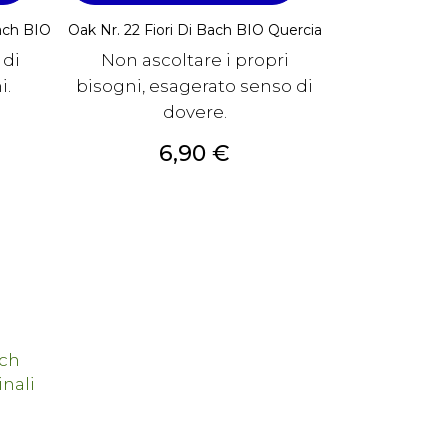
Bach BIO
Oak Nr. 22 Fiori Di Bach BIO Quercia
 di
Non ascoltare i propri
i.
bisogni, esagerato senso di
dovere.
Prezzo
6,90 €