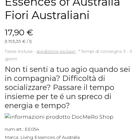
Essences of Australia
Fiori Australiani
17,90 €
(1.193,33 € / l)
Tasse incluse
spedizione esclusa!
*
Tempi di consegna 3 - 5
giorni
Non ti senti a tuo agio quando sei
in compagnia? Difficoltà di
socializzare? Passare il tempo
insieme per te é un spreco di
energia e tempo?
num.art.:
EE054
Marca:
Living Essences of Australia