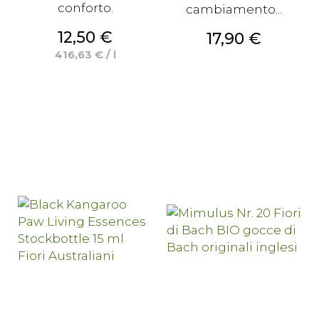
conforto.
cambiamento...
Prezzo
12,50 €
Prezzo
17,90 €
416,63 € / l