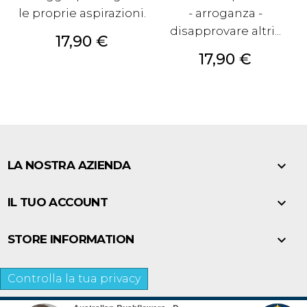
le proprie aspirazioni.
- arroganza -
disapprovare altri...
Prezzo
17,90 €
Prezzo
17,90 €

LA NOSTRA AZIENDA

IL TUO ACCOUNT

STORE INFORMATION
Controlla la tua privacy