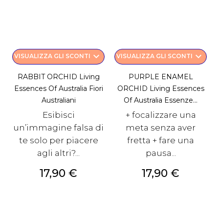
keyboard_arrow_down
keyboard_arrow_down
VISUALIZZA GLI SCONTI
VISUALIZZA GLI SCONTI
RABBIT ORCHID Living
PURPLE ENAMEL
Essences Of Australia Fiori
ORCHID Living Essences
Australiani
Of Australia Essenze...
Esibisci
+ focalizzare una
un’immagine falsa di
meta senza aver
te solo per piacere
fretta + fare una
agli altri?...
pausa...
Prezzo
Prezzo
17,90 €
17,90 €