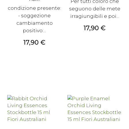
Per tutti coloro che
condizione presente:
seguono delle mete
- soggezione
irragiungibili e poi...
cambiamento
Prezzo
17,90 €
positivo:...
Prezzo
17,90 €