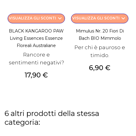
keyboard_arrow_down
keyboard_arrow_down
VISUALIZZA GLI SCONTI
VISUALIZZA GLI SCONTI
BLACK KANGAROO PAW
Mimulus Nr. 20 Fiori Di
Living Essences Essenze
Bach BIO Mimmolo
Floreali Australiane
Per chi è pauroso e
Rancore e
timido.
sentimenti negativi?
Prezzo
6,90 €
Prezzo
17,90 €
6 altri prodotti della stessa
categoria: