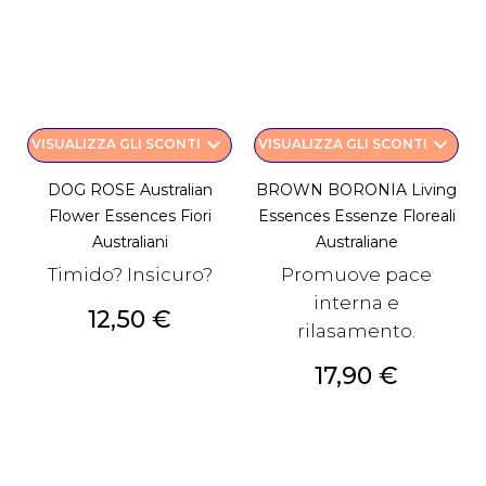
keyboard_arrow_down
keyboard_arrow_down
VISUALIZZA GLI SCONTI
VISUALIZZA GLI SCONTI
DOG ROSE Australian
BROWN BORONIA Living
Flower Essences Fiori
Essences Essenze Floreali
Australiani
Australiane
Timido? Insicuro?
Promuove pace
interna e
Prezzo
12,50 €
rilasamento.
Prezzo
17,90 €