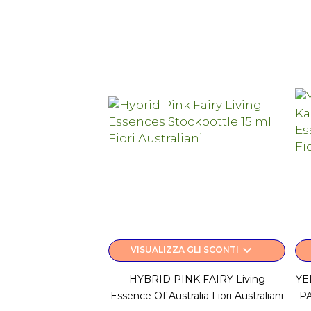
keyboard_arrow_down
VISUALIZZA GLI SCONTI
HYBRID PINK FAIRY Living
YE
Essence Of Australia Fiori Australiani
PA