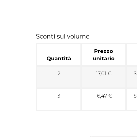
Sconti sul volume
Prezzo
Quantità
unitario
2
17,01 €
S
3
16,47 €
S