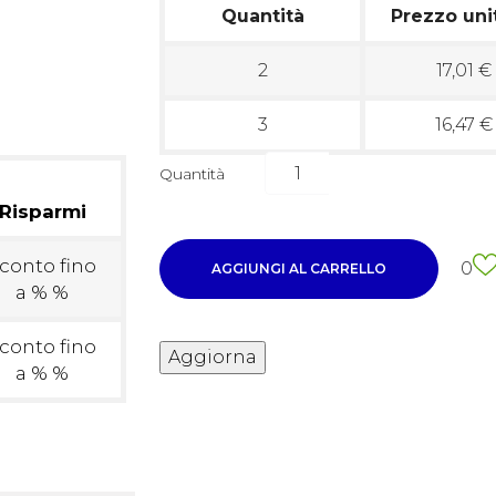
Quantità
Prezzo uni
2
17,01 €
3
16,47 €
Quantità
Risparmi
conto fino
0
AGGIUNGI AL CARRELLO
a % %
conto fino
a % %