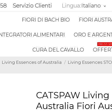
858
Servizio Clienti
Lingua:
Italiano
keyboard_arrow_down
FIORI DI BACH BIO
FIORI AUSTR
INTEGRATORI ALIMENTARI
ORO E ARGEN
PREZZI SP
CURA DEL CAVALLO
OFFER
Living Essences of Australia
Living Essences S
CATSPAW Living 
Australia Fiori Au