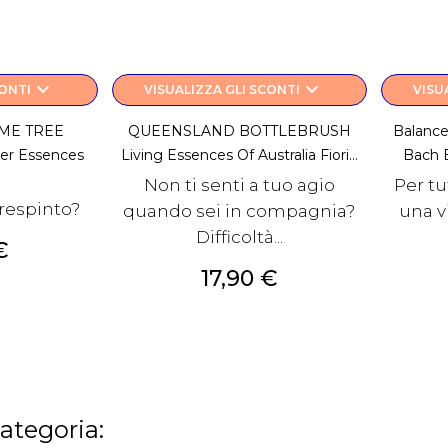
keyboard_arrow_down
keyboard_arrow_down
CONTI
VISUALIZZA GLI SCONTI
VISU
ME TREE
QUEENSLAND BOTTLEBRUSH
Balance/
wer Essences
Living Essences Of Australia Fiori...
Bach 
Non ti senti a tuo agio
Per tu
 respinto?
quando sei in compagnia?
una v
Difficoltà...
€
Prezzo
17,90 €
categoria: