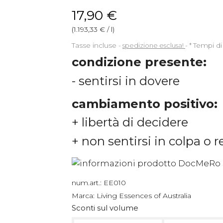
17,90 €
(1.193,33 € / l)
Tasse incluse
spedizione esclusa!
*
Tempi di
condizione presente:
- sentirsi in dovere
cambiamento positivo:
+ libertà di decidere
+ non sentirsi in colpa o 
num.art.:
EE010
Marca:
Living Essences of Australia
Sconti sul volume