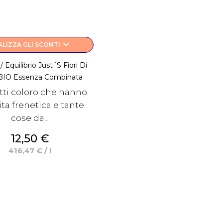
keyboard_arrow_down
ALIZZA GLI SCONTI
 Equilibrio Just´s Fiori Di
BIO Essenza Combinata
tti coloro che hanno
ita frenetica e tante
cose da...
Prezzo
12,50 €
416,47 € / l