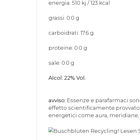
energia: 510 kj / 123 kcal
grassi: 0.0 g
carboidrati: 17.6 g
proteine: 0.0 g
sale: 0.0 g
Alcol: 22% Vol.
avviso:
Essenze e parafarmaci sono
effetto scientificamente provvato 
energetici come aura, meridiane, 