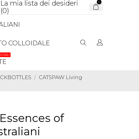
La mia lista dei desideri
0
(
0
)
ALIANI
TO COLLOIDALE
ECIALI
TE
TOCKBOTTLES
CATSPAW Living
Essences of
straliani