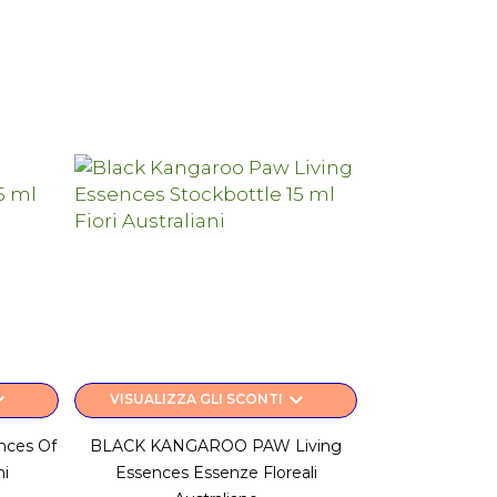
rrow_down
keyboard_arrow_down
VISUALIZZA GLI SCONTI
nces Of
BLACK KANGAROO PAW Living
ni
Essences Essenze Floreali