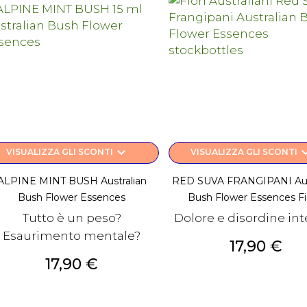
keyboard_arrow_down
keyboard_a
VISUALIZZA GLI SCONTI
VISUALIZZA GLI SCONTI
ALPINE MINT BUSH Australian
RED SUVA FRANGIPANI Aust
Bush Flower Essences
Bush Flower Essences Fior
Tutto è un peso?
Dolore e disordine in
Esaurimento mentale?
Prezzo
17,90 €
Prezzo
17,90 €