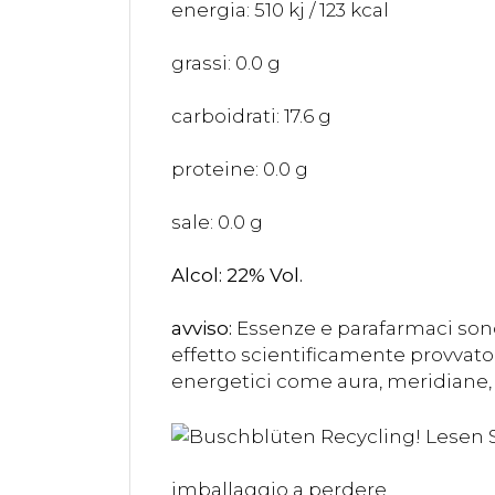
energia: 510 kj / 123 kcal
grassi: 0.0 g
carboidrati: 17.6 g
proteine: 0.0 g
sale: 0.0 g
Alcol: 22% Vol.
avviso:
Essenze e parafarmaci sono
effetto scientificamente provvato 
energetici come aura, meridiane, 
imballaggio a perdere