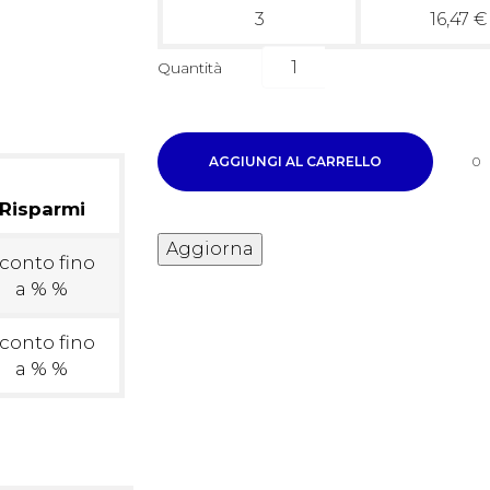
3
16,47 €
Quantità
AGGIUNGI AL CARRELLO
0
Risparmi
conto fino
a % %
conto fino
a % %