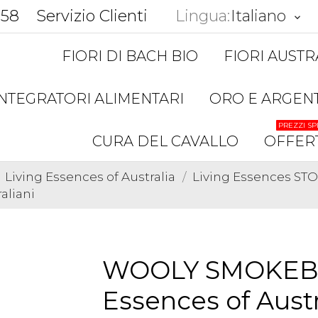
858
Servizio Clienti
Lingua:
Italiano
keyboard_arrow_down
FIORI DI BACH BIO
FIORI AUSTR
INTEGRATORI ALIMENTARI
ORO E ARGEN
PREZZI SP
CURA DEL CAVALLO
OFFER
Living Essences of Australia
Living Essences S
aliani
WOOLY SMOKEBU
Essences of Austra