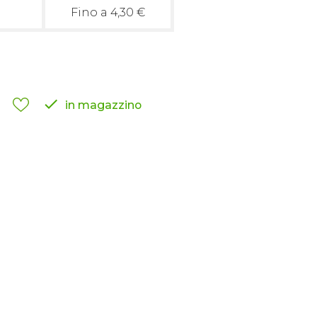
Fino a 4,30 €

in magazzino