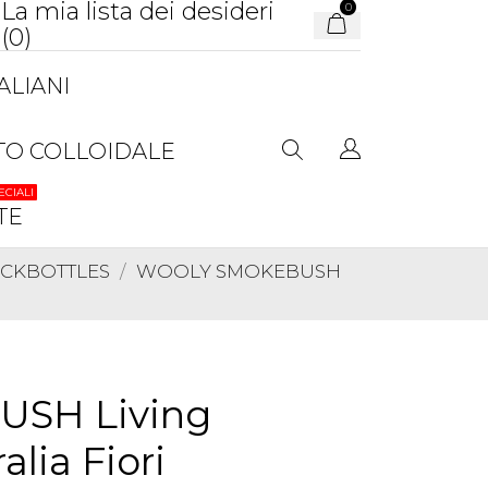
La mia lista dei desideri
0
(
0
)
ALIANI
TO COLLOIDALE
ECIALI
TE
TOCKBOTTLES
WOOLY SMOKEBUSH
SH Living
lia Fiori