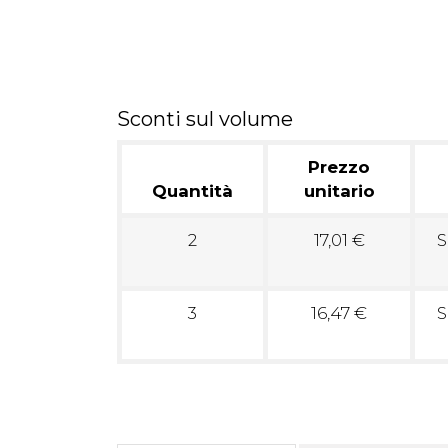
Sconti sul volume
Prezzo
Quantità
unitario
2
17,01 €
S
3
16,47 €
S