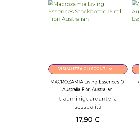
keyboard_arrow_down
VISUALIZZA GLI SCONTI
MACROZAMIA Living Essences Of
Australia Fiori Australiani
traumi riguardante la
sessualità
Prezzo
17,90 €