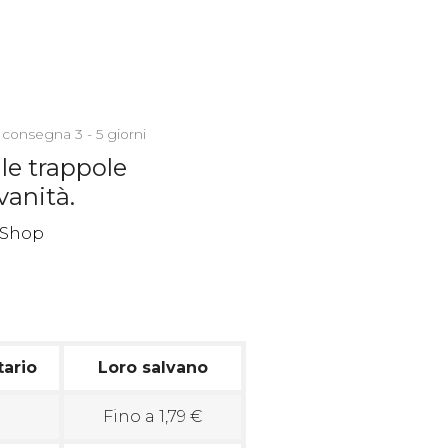
 consegna 3 - 5 giorni
le trappole
vanità.
tario
Loro salvano
Fino a 1,79 €