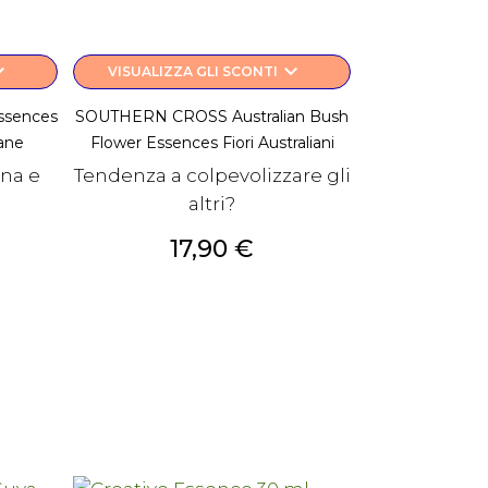
rrow_down
keyboard_arrow_down
VISUALIZZA GLI SCONTI
ssences
SOUTHERN CROSS Australian Bush
iane
Flower Essences Fiori Australiani
na e
Tendenza a colpevolizzare gli
altri?
Prezzo
17,90 €