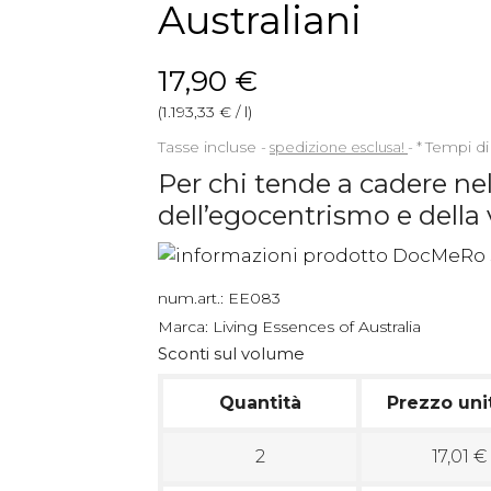
Australiani
17,90 €
(1.193,33 € / l)
Tasse incluse
spedizione esclusa!
*
Tempi di
Per chi tende a cadere nel
dell’egocentrismo e della 
num.art.:
EE083
Marca:
Living Essences of Australia
Sconti sul volume
Quantità
Prezzo uni
2
17,01 €