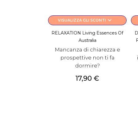
keyboard_arrow_down
VISUALIZZA GLI SCONTI
RELAXATION Living Essences Of
D
Australia
F
Mancanza di chiarezza e
prospettive non ti fa
dormire?
Prezzo
17,90 €