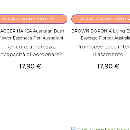
keyboard_arrow_down
keyboard_a
VISUALIZZA GLI SCONTI
VISUALIZZA GLI SCONTI
AGGER HAKEA Australian Bush
BROWN BORONIA Living E
lower Essences Fiori Australiani
Essenze Floreali Austral
Rancore, amarezza,
Promuove pace inter
incapacità di perdonare?
rilasamento.
Prezzo
Prezzo
17,90 €
17,90 €