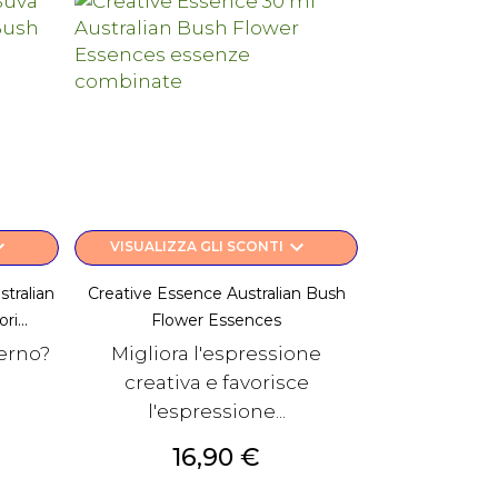
rrow_down
keyboard_arrow_down
VISUALIZZA GLI SCONTI
ralian
Creative Essence Australian Bush
i...
Flower Essences
terno?
Migliora l'espressione
creativa e favorisce
l'espressione...
Prezzo
16,90 €