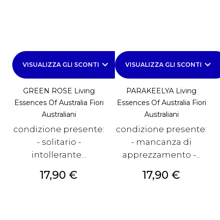
keyboard_arrow_down
keyboard_arrow_down
VISUALIZZA GLI SCONTI
VISUALIZZA GLI SCONTI
GREEN ROSE Living
PARAKEELYA Living
Essences Of Australia Fiori
Essences Of Australia Fiori
Australiani
Australiani
condizione presente:
condizione presente:
- solitario -
- mancanza di
intollerante...
apprezzamento -...
Prezzo
Prezzo
17,90 €
17,90 €