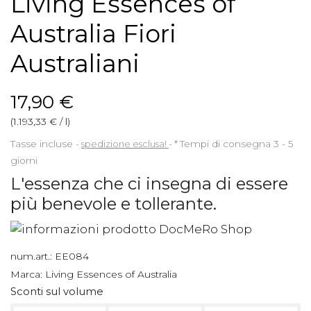
Living Essences of
Australia Fiori
Australiani
17,90 €
(1.193,33 € / l)
Tasse incluse
spedizione esclusa!
*
Tempi di consegna 3 - 5
giorni
L'essenza che ci insegna di essere
più benevole e tollerante.
num.art.:
EE084
Marca:
Living Essences of Australia
Sconti sul volume