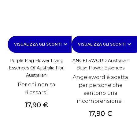
keyboard_arrow_down
keyboard_arrow_down
VISUALIZZA GLI SCONTI
VISUALIZZA GLI SCONTI
Purple Flag Flower Living
ANGELSWORD Australian
Essences Of Australia Fiori
Bush Flower Essences
Australiani
Angelsword è adatta
Per chi non sa
per persone che
rilassarsi.
sentono una
incomprensione...
Prezzo
17,90 €
Prezzo
17,90 €