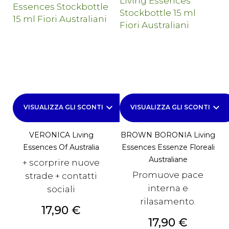
keyboard_arrow_down
keyboard_arrow_down
VISUALIZZA GLI SCONTI
VISUALIZZA GLI SCONTI
VERONICA Living
BROWN BORONIA Living
Essences Of Australia
Essences Essenze Floreali
Australiane
+ scorprire nuove
Promuove pace
strade + contatti
interna e
sociali
rilasamento.
Prezzo
17,90 €
Prezzo
17,90 €