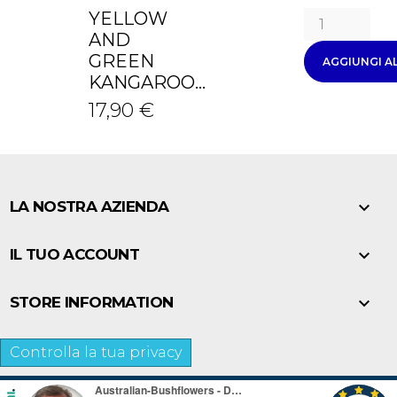
YELLOW
AND
GREEN
AGGIUNGI A
KANGAROO...
17,90 €

LA NOSTRA AZIENDA

IL TUO ACCOUNT

STORE INFORMATION
Controlla la tua privacy