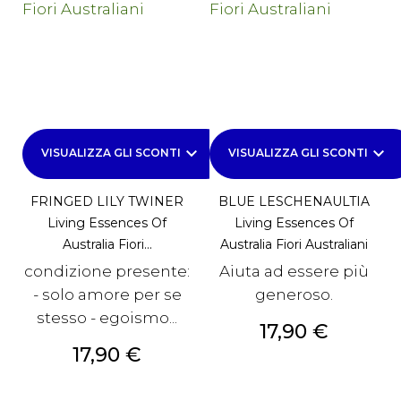
keyboard_arrow_down
keyboard_arrow_down
VISUALIZZA GLI SCONTI
VISUALIZZA GLI SCONTI
FRINGED LILY TWINER
BLUE LESCHENAULTIA
Living Essences Of
Living Essences Of
Australia Fiori...
Australia Fiori Australiani
condizione presente:
Aiuta ad essere più
- solo amore per se
generoso.
stesso - egoismo...
Prezzo
17,90 €
Prezzo
17,90 €