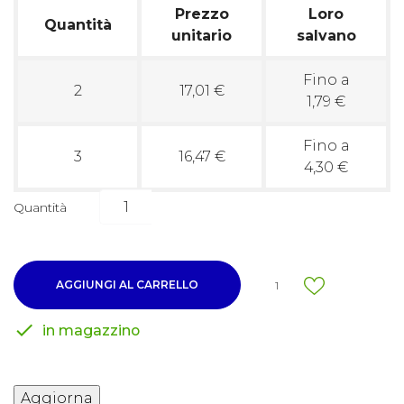
Prezzo
Loro
Quantità
unitario
salvano
Fino a
2
17,01 €
1,79 €
Fino a
3
16,47 €
4,30 €
Quantità
AGGIUNGI AL CARRELLO
1

in magazzino