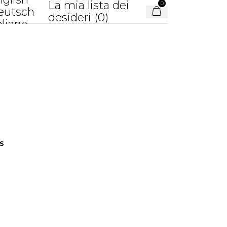
La mia lista dei
0
eutsch
desideri (
0
)
aliano
S