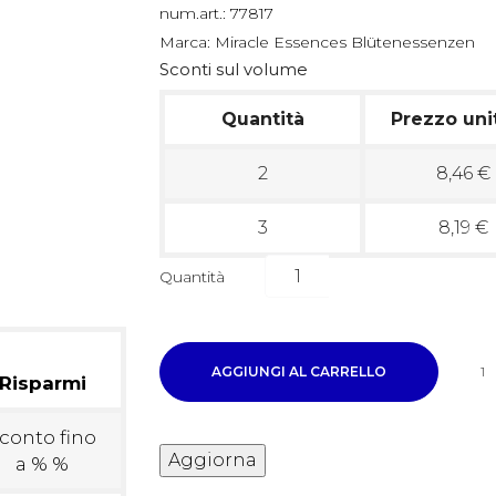
num.art.:
77817
Marca:
Miracle Essences Blütenessenzen
Sconti sul volume
Quantità
Prezzo uni
2
8,46 €
3
8,19 €
Quantità
AGGIUNGI AL CARRELLO
1
Risparmi
conto fino
a % %