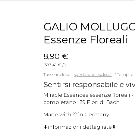
GALIO MOLLUGO 
Essenze Floreali
8,90 €
(593,41 € /l)
Tasse incluse
spedizione esclusa!
*
Tempi di
Sentirsi responsabile e vi
Miracle Essences essenze floreali -
completano i 39 Fiori di Bach.
Made with ♡ in Germany
⬇informazioni dettagliate⬇