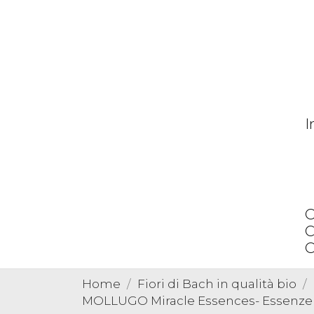
I
O
C
O
Home
Fiori di Bach in qualità bio
MOLLUGO Miracle Essences- Essenze 