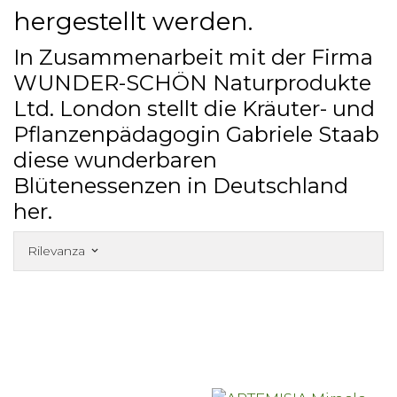
hergestellt werden.
In Zusammenarbeit mit der Firma
WUNDER-SCHÖN Naturprodukte
Ltd. London stellt die Kräuter- und
Pflanzenpädagogin Gabriele Staab
diese wunderbaren
Blütenessenzen in Deutschland
her.
Rilevanza
keyboard_arrow_down