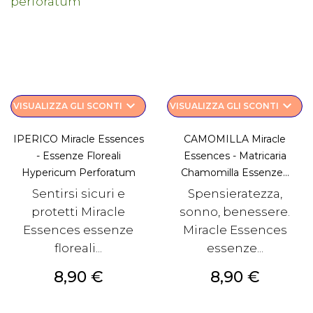
keyboard_arrow_down
keyboard_arrow_down
VISUALIZZA GLI SCONTI
VISUALIZZA GLI SCONTI
IPERICO Miracle Essences
CAMOMILLA Miracle
- Essenze Floreali
Essences - Matricaria
Hypericum Perforatum
Chamomilla Essenze...
Sentirsi sicuri e
Spensieratezza,
protetti Miracle
sonno, benessere.
Essences essenze
Miracle Essences
floreali...
essenze...
Prezzo
Prezzo
8,90 €
8,90 €