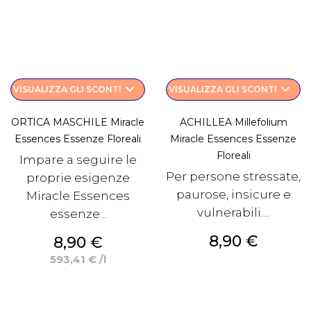
keyboard_arrow_down
keyboard_arrow_down
VISUALIZZA GLI SCONTI
VISUALIZZA GLI SCONTI
ORTICA MASCHILE Miracle
ACHILLEA Millefolium
Essences Essenze Floreali
Miracle Essences Essenze
Floreali
Impare a seguire le
Per persone stressate,
proprie esigenze
paurose, insicure e
Miracle Essences
vulnerabili....
essenze...
Prezzo
8,90 €
Prezzo
8,90 €
593,41 € /l