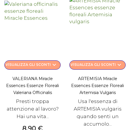
keyboard_arrow_down
keyboard_arrow_down
VISUALIZZA GLI SCONTI
VISUALIZZA GLI SCONTI
VALERIANA Miracle
ARTEMISIA Miracle
Essences Essenze Floreali
Essences Essenze Floreali
Valeriana Officinalis
Artemisia Vulgaris
Presti troppa
Usa l'essenza di
attenzione al lavoro?
ARTEMISIA vulgaris
Hai una vita...
quando senti un
accumolo...
Prezzo
8,90 €