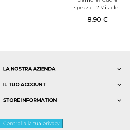
d'amore? Cuore
spezzato? Miracle...
Prezzo
8,90 €

LA NOSTRA AZIENDA

IL TUO ACCOUNT

STORE INFORMATION
Controlla la tua privacy