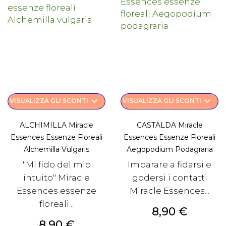
keyboard_arrow_down
keyboard_arrow_down
VISUALIZZA GLI SCONTI
VISUALIZZA GLI SCONTI
ALCHIMILLA Miracle
CASTALDA Miracle
Essences Essenze Floreali
Essences Essenze Floreali
Alchemilla Vulgaris
Aegopodium Podagraria
"Mi fido del mio
Imparare a fidarsi e
intuito" Miracle
godersi i contatti
Essences essenze
Miracle Essences...
floreali...
Prezzo
8,90 €
Prezzo
8,90 €