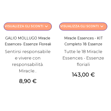
keyboard_arrow_down
keyboard_arrow_down
VISUALIZZA GLI SCONTI
VISUALIZZA GLI SCONTI
GALIO MOLLUGO Miracle
Miracle Essences - KIT
Essences- Essenze Floreali
Completo 18 Essenze
Sentirsi responsabile
Tutte le 18 Miracle
e vivere con
Essences - Essenze
responsabilità.
floriali
Miracle...
Prezzo
143,00 €
Prezzo
8,90 €