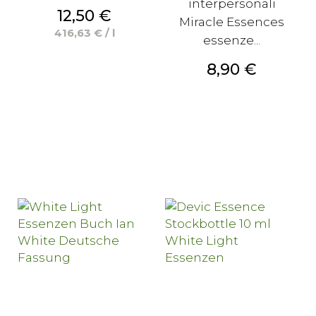
interpersonali
Prezzo
12,50 €
Miracle Essences
416,63 € / l
essenze...
Prezzo
8,90 €