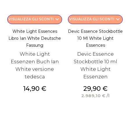
keyboard_arrow_down
keyboard_arrow_down
VISUALIZZA GLI SCONTI
VISUALIZZA GLI SCONTI
White Light Essences
Devic Essence Stockbottle
Libro Ian White Deutsche
10 Ml White Light
Fassung
Essences
White Light
Devic Essence
Essenzen Buch Ian
Stockbottle 10 ml
White versione
White Light
tedesca
Essenzen
Prezzo
Prezzo
14,90 €
29,90 €
2.989,10 € /l