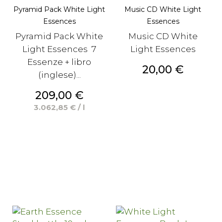
Pyramid Pack White Light
Music CD White Light
Essences
Essences
Pyramid Pack White
Music CD White
Light Essences 7
Light Essences
Essenze + libro
Prezzo
20,00 €
(inglese)...
Prezzo
209,00 €
3.062,85 € / l