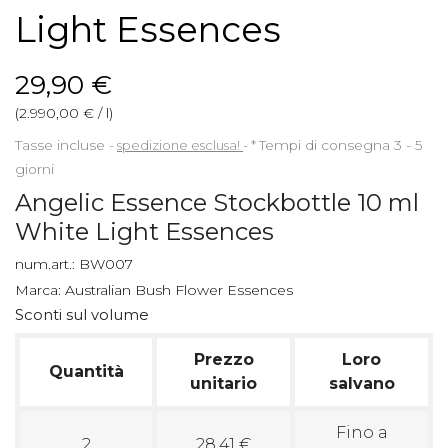
Light Essences
29,90 €
(2.990,00 € / l)
Tasse incluse
spedizione esclusa!
*
Tempi di consegna 3 - 5
giorni
Angelic Essence Stockbottle 10 ml
White Light Essences
num.art.:
BW007
Marca:
Australian Bush Flower Essences
Sconti sul volume
Prezzo
Loro
Quantità
unitario
salvano
Fino a
2
28,41 €