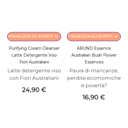
keyboard_arrow_down
keyboard_arrow_down
VISUALIZZA GLI SCONTI
VISUALIZZA GLI SCONTI
Purifying Cream Cleanser
ABUND Essence
Latte Detergente Viso
Australian Bush Flower
Fiori Australiani
Essences
Latte detergente viso
Paura di mancanze,
con Fiori Australiani
perdite ecomomiche
e povertà?
Prezzo
24,90 €
Prezzo
16,90 €