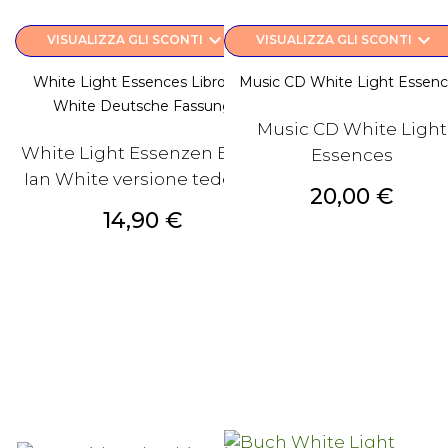
keyboard_arrow_down
keyboard_arrow_down
VISUALIZZA GLI SCONTI
VISUALIZZA GLI SCONTI
White Light Essences Libro Ian
Music CD White Light Essen
White Deutsche Fassung
Music CD White Light
White Light Essenzen Buch
Essences
Ian White versione tedesca
Prezzo
20,00 €
Prezzo
14,90 €