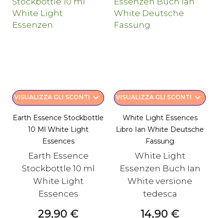
keyboard_arrow_down
keyboard_arrow_down
VISUALIZZA GLI SCONTI
VISUALIZZA GLI SCONTI
Earth Essence Stockbottle
White Light Essences
10 Ml White Light
Libro Ian White Deutsche
Essences
Fassung
Earth Essence
White Light
Stockbottle 10 ml
Essenzen Buch Ian
White Light
White versione
Essences
tedesca
Prezzo
Prezzo
29,90 €
14,90 €