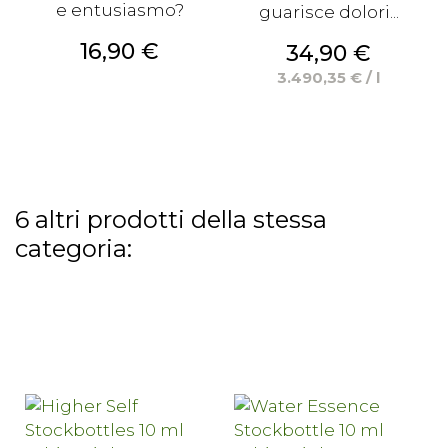
e entusiasmo?
guarisce dolori...
Prezzo
16,90 €
Prezzo
34,90 €
3.490,35 € / l
6 altri prodotti della stessa
categoria: