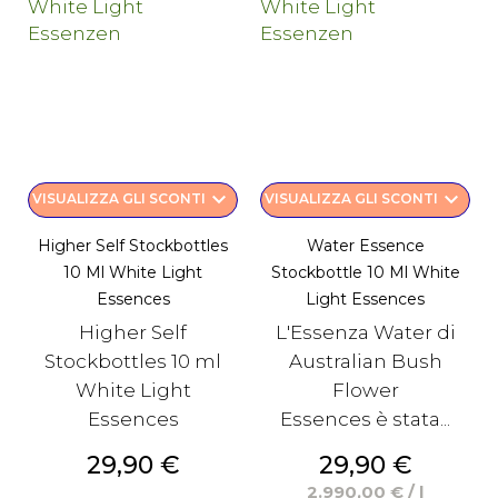
keyboard_arrow_down
keyboard_arrow_down
VISUALIZZA GLI SCONTI
VISUALIZZA GLI SCONTI
Higher Self Stockbottles
Water Essence
10 Ml White Light
Stockbottle 10 Ml White
Essences
Light Essences
Higher Self
L'Essenza Water di
Stockbottles 10 ml
Australian Bush
White Light
Flower
Essences
Essences è stata...
Prezzo
Prezzo
29,90 €
29,90 €
2.990,00 € / l