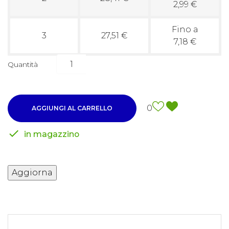
2,99 €
Fino a
3
27,51 €
7,18 €
Quantità
0
AGGIUNGI AL CARRELLO

in magazzino