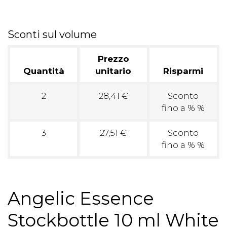
Sconti sul volume
Prezzo
Quantità
unitario
Risparmi
2
28,41 €
Sconto
fino a % %
3
27,51 €
Sconto
fino a % %
Angelic Essence
Stockbottle 10 ml White