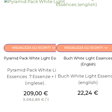
keyboard_arrow_down
keyboard_arrow_down
VISUALIZZA GLI SCONTI
VISUALIZZA GLI SCONTI
Pyramid Pack White Light Essences
Buch White Light Essence
(english)
Pyramid Pack White Light
Buch White Light Essen
Essences 7 Essenze + libro
(english)
(inglese)...
Prezzo
22,24 €
Prezzo
209,00 €
3.062,85 € / l