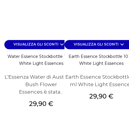
keyboard_arrow_down
keyboard_arrow_down
VISUALIZZA GLI SCONTI
VISUALIZZA GLI SCONTI
Water Essence Stockbottle 10 Ml
Earth Essence Stockbottle 10
White Light Essences
White Light Essences
L'Essenza Water di Australian
Earth Essence Stockbottl
Bush Flower
ml White Light Essenc
Essences è stata...
Prezzo
29,90 €
Prezzo
29,90 €