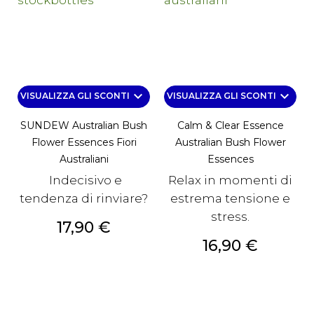
keyboard_arrow_down
keyboard_arrow_down
VISUALIZZA GLI SCONTI
VISUALIZZA GLI SCONTI
SUNDEW Australian Bush
Calm & Clear Essence
Flower Essences Fiori
Australian Bush Flower
Australiani
Essences
Indecisivo e
Relax in momenti di
tendenza di rinviare?
estrema tensione e
stress.
Prezzo
17,90 €
Prezzo
16,90 €