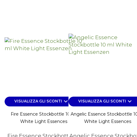
keyboard_arrow_down
keyboard_arrow_down
VISUALIZZA GLI SCONTI
VISUALIZZA GLI SCONTI
Fire Essence Stockbottle 10 Ml
Angelic Essence Stockbottle 1
White Light Essences
White Light Essences
Fire Essence Stockbottle 10
Angelic Essence Stockbo