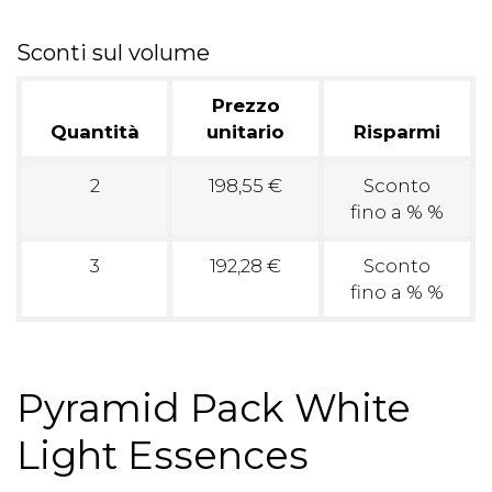
Sconti sul volume
Prezzo
Quantità
unitario
Risparmi
2
198,55 €
Sconto
fino a % %
3
192,28 €
Sconto
fino a % %
Pyramid Pack White
Light Essences