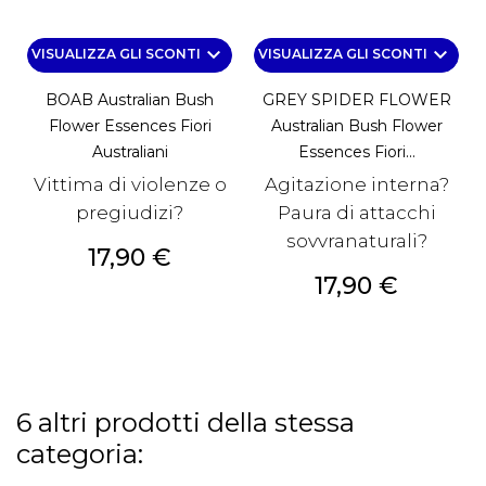
keyboard_arrow_down
keyboard_arrow_down
VISUALIZZA GLI SCONTI
VISUALIZZA GLI SCONTI
BOAB Australian Bush
GREY SPIDER FLOWER
Flower Essences Fiori
Australian Bush Flower
Australiani
Essences Fiori...
Vittima di violenze o
Agitazione interna?
pregiudizi?
Paura di attacchi
sovvranaturali?
Prezzo
17,90 €
Prezzo
17,90 €
6 altri prodotti della stessa
categoria: