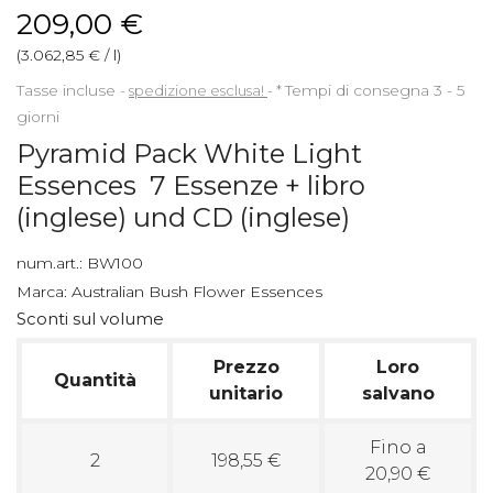
209,00 €
(3.062,85 € / l)
Tasse incluse
spedizione esclusa!
*
Tempi di consegna 3 - 5
giorni
Pyramid Pack White Light
Essences 7 Essenze + libro
(inglese) und CD (inglese)
num.art.:
BW100
Marca:
Australian Bush Flower Essences
Sconti sul volume
Prezzo
Loro
Quantità
unitario
salvano
Fino a
2
198,55 €
20,90 €