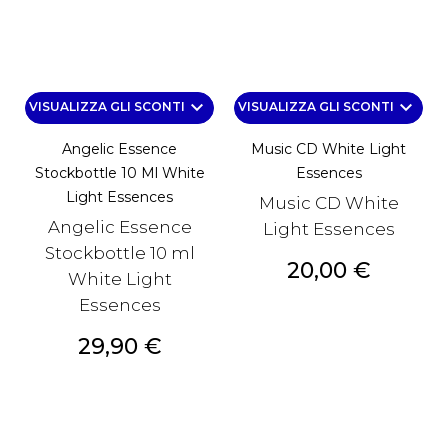
keyboard_arrow_down
keyboard_arrow_down
VISUALIZZA GLI SCONTI
VISUALIZZA GLI SCONTI
Angelic Essence
Music CD White Light
Stockbottle 10 Ml White
Essences
Light Essences
Music CD White
Angelic Essence
Light Essences
Stockbottle 10 ml
Prezzo
20,00 €
White Light
Essences
Prezzo
29,90 €