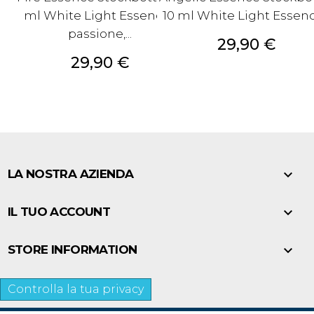
ml White Light Essences
10 ml White Light Essen
passione,...
Prezzo
29,90 €
Prezzo
29,90 €

LA NOSTRA AZIENDA

IL TUO ACCOUNT

STORE INFORMATION
Controlla la tua privacy