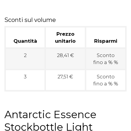
Sconti sul volume
Prezzo
Quantità
unitario
Risparmi
2
28,41 €
Sconto
fino a % %
3
27,51 €
Sconto
fino a % %
Antarctic Essence
Stockbottle Light