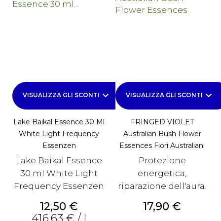
keyboard_arrow_down
keyboard_arrow_down
VISUALIZZA GLI SCONTI
VISUALIZZA GLI SCONTI
Lake Baikal Essence 30 Ml
FRINGED VIOLET
White Light Frequency
Australian Bush Flower
Essenzen
Essences Fiori Australiani
Lake Baikal Essence
Protezione
30 ml White Light
energetica,
Frequency Essenzen
riparazione dell'aura.
Prezzo
Prezzo
12,50 €
17,90 €
416,63 € / l