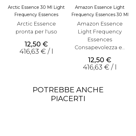
Arctic Essence 30 Ml Light
Amazon Essence Light
Frequency Essences
Frequency Essences 30 Ml
Arctic Essence
Amazon Essence
pronta per l'uso
Light Frequency
Essences
Prezzo
12,50 €
Consapevolezza e...
416,63 € / l
Prezzo
12,50 €
416,63 € / l
POTREBBE ANCHE
PIACERTI