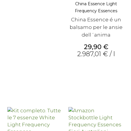
China Essence Light
Frequency Essences
China Essence é un
balsamo per le ansie
dell´anima
Prezzo
29,90 €
2.987,01 € / l