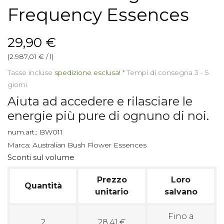
Frequency Essences
29,90 €
(2.987,01 € / l)
Tasse incluse
spedizione esclusa!
*
Tempi di consegna 3 - 5
giorni
Aiuta ad accedere e rilasciare le
energie più pure di ognuno di noi.
num.art.:
BW011
Marca:
Australian Bush Flower Essences
Sconti sul volume
Prezzo
Loro
Quantità
unitario
salvano
Fino a
2
28,41 €