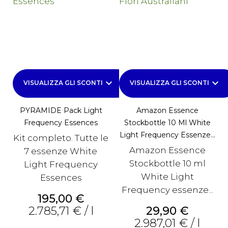
keyboard_arrow_down
keyboard_arrow_down
VISUALIZZA GLI SCONTI
VISUALIZZA GLI SCONTI
PYRAMIDE Pack Light
Amazon Essence
Frequency Essences
Stockbottle 10 Ml White
Light Frequency Essenze...
Kit completo. Tutte le
Amazon Essence
7 essenze White
Stockbottle 10 ml
Light Frequency
White Light
Essences
Frequency essenze...
Prezzo
195,00 €
Prezzo
2.785,71 € / l
29,90 €
2.987,01 € / l