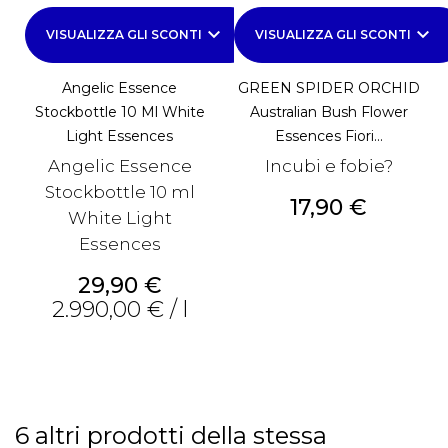
keyboard_arrow_down
keyboard_arrow_down
VISUALIZZA GLI SCONTI
VISUALIZZA GLI SCONTI
Angelic Essence
GREEN SPIDER ORCHID
Stockbottle 10 Ml White
Australian Bush Flower
Light Essences
Essences Fiori...
Angelic Essence
Incubi e fobie?
Stockbottle 10 ml
Prezzo
17,90 €
White Light
Essences
Prezzo
29,90 €
2.990,00 € / l
6 altri prodotti della stessa