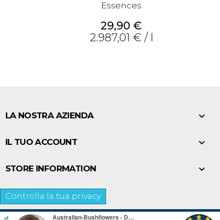
Essences
Prezzo
29,90 €
2.987,01 € / l

LA NOSTRA AZIENDA

IL TUO ACCOUNT

STORE INFORMATION
Controlla la tua privacy