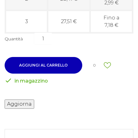
2,99 €
Fino a
3
27,51 €
7,18 €
Quantità
AGGIUNGI AL CARRELLO
0

in magazzino