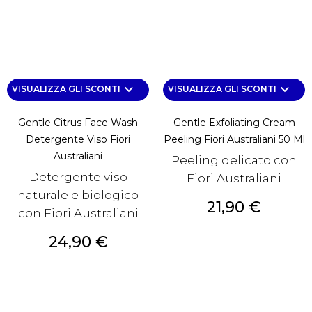
keyboard_arrow_down
keyboard_arrow_down
VISUALIZZA GLI SCONTI
VISUALIZZA GLI SCONTI
Gentle Citrus Face Wash
Gentle Exfoliating Cream
Detergente Viso Fiori
Peeling Fiori Australiani 50 Ml
Australiani
Peeling delicato con
Detergente viso
Fiori Australiani
naturale e biologico
Prezzo
21,90 €
con Fiori Australiani
Prezzo
24,90 €