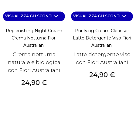
keyboard_arrow_down
keyboard_arrow_down
VISUALIZZA GLI SCONTI
VISUALIZZA GLI SCONTI
Replenishing Night Cream
Purifying Cream Cleanser
Crema Notturna Fiori
Latte Detergente Viso Fiori
Australiani
Australiani
Crema notturna
Latte detergente viso
naturale e biologica
con Fiori Australiani
con Fiori Australiani
Prezzo
24,90 €
Prezzo
24,90 €