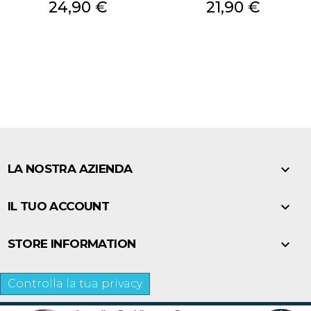
Prezzo
Prezzo
24,90 €
21,90 €

LA NOSTRA AZIENDA

IL TUO ACCOUNT

STORE INFORMATION
Controlla la tua privacy