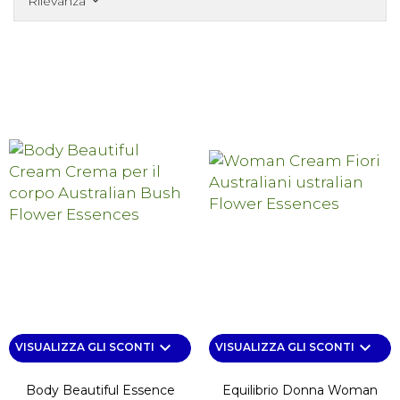
Rilevanza
keyboard_arrow_down
keyboard_arrow_down
keyboard_arrow_down
VISUALIZZA GLI SCONTI
VISUALIZZA GLI SCONTI
Body Beautiful Essence
Equilibrio Donna Woman