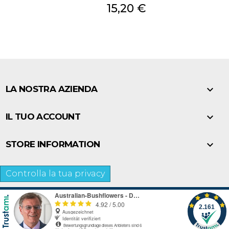
Prezzo
15,20 €

LA NOSTRA AZIENDA

IL TUO ACCOUNT

STORE INFORMATION
Controlla la tua privacy