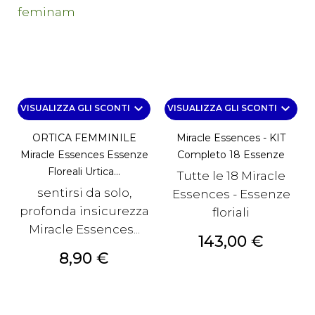
keyboard_arrow_down
keyboard_arrow_down
VISUALIZZA GLI SCONTI
VISUALIZZA GLI SCONTI
ORTICA FEMMINILE
Miracle Essences - KIT
Miracle Essences Essenze
Completo 18 Essenze
Floreali Urtica...
Tutte le 18 Miracle
sentirsi da solo,
Essences - Essenze
profonda insicurezza
floriali
Miracle Essences...
Prezzo
143,00 €
Prezzo
8,90 €