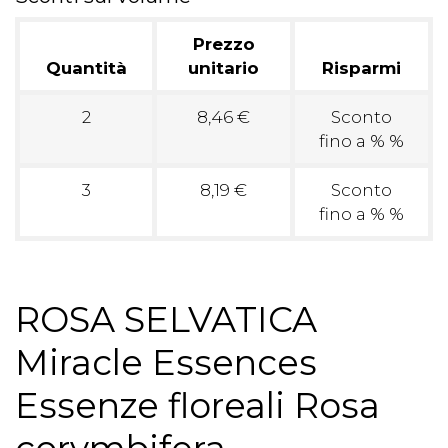
Prezzo
Quantità
unitario
Risparmi
2
8,46 €
Sconto
fino a % %
3
8,19 €
Sconto
fino a % %
ROSA SELVATICA
Miracle Essences
Essenze floreali Rosa