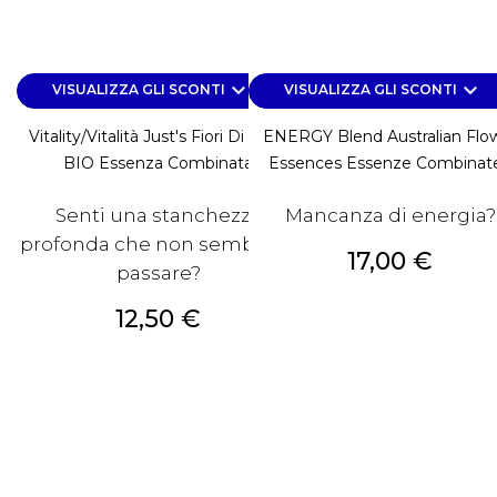
keyboard_arrow_down
keyboard_arrow_down
VISUALIZZA GLI SCONTI
VISUALIZZA GLI SCONTI
Vitality/Vitalità Just's Fiori Di Bach
ENERGY Blend Australian Flo
BIO Essenza Combinata
Essences Essenze Combinate.
Senti una stanchezza
Mancanza di energia?
profonda che non sembra di
Prezzo
17,00 €
passare?
Prezzo
12,50 €