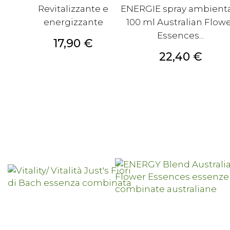
Revitalizzante e
ENERGIE spray ambient
energizzante
100 ml Australian Flow
Essences...
Prezzo
17,90 €
Prezzo
22,40 €