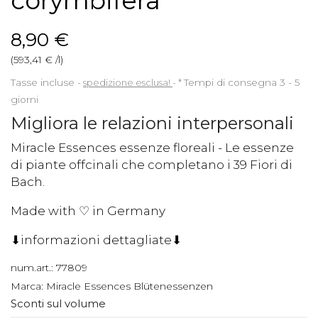
corymbifera
8,90 €
(593,41 € /l)
Tasse incluse
spedizione esclusa!
*
Tempi di consegna 3 - 5
giorni
Migliora le relazioni interpersonali
Miracle Essences essenze floreali - Le essenze
di piante offcinali che completano i 39 Fiori di
Bach.
Made with ♡ in Germany
⬇informazioni dettagliate⬇
num.art.:
77809
Marca:
Miracle Essences Blütenessenzen
Sconti sul volume