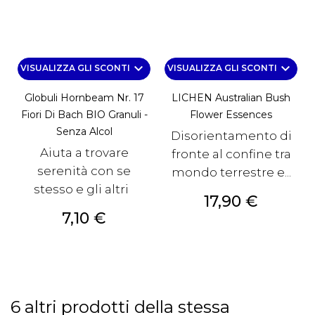
keyboard_arrow_down
keyboard_arrow_down
VISUALIZZA GLI SCONTI
VISUALIZZA GLI SCONTI
Globuli Hornbeam Nr. 17
LICHEN Australian Bush
Fiori Di Bach BIO Granuli -
Flower Essences
Senza Alcol
Disorientamento di
Aiuta a trovare
fronte al confine tra
serenità con se
mondo terrestre e...
stesso e gli altri
Prezzo
17,90 €
Prezzo
7,10 €
6 altri prodotti della stessa