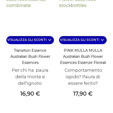
keyboard_arrow_down
keyboard_arrow_down
VISUALIZZA GLI SCONTI
VISUALIZZA GLI SCONTI
Transition Essence
PINK MULLA MULLA
Australian Bush Flower
Australian Bush Flower
Essences
Essences Essenze Floreali
Per chi ha paura
Comportamento
della morte e
ispido? Paura di
dell'ignoto.
essere ferito?
Prezzo
Prezzo
16,90 €
17,90 €