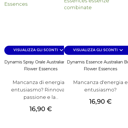
keyboard_arrow_down
keyboard_arrow_down
VISUALIZZA GLI SCONTI
VISUALIZZA GLI SCONTI
Dynamis Spray Orale Australian Bush
Dynamis Essence Australian B
Flower Essences
Flower Essences
Mancanza di energia e
Mancanza d'energia e
entusiasmo? Rinnova la
entusiasmo?
passione e la...
Prezzo
16,90 €
Prezzo
16,90 €