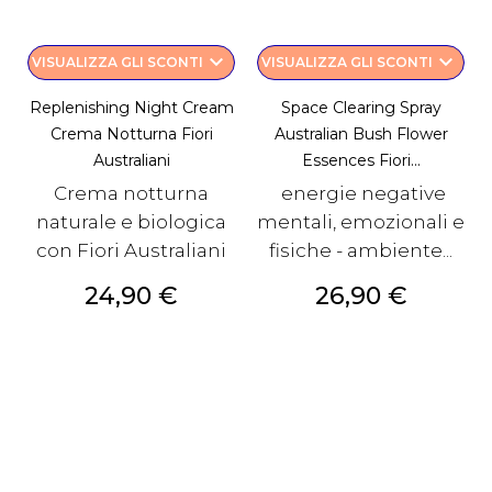
keyboard_arrow_down
keyboard_arrow_down
VISUALIZZA GLI SCONTI
VISUALIZZA GLI SCONTI
Replenishing Night Cream
Space Clearing Spray
Crema Notturna Fiori
Australian Bush Flower
Australiani
Essences Fiori...
Crema notturna
energie negative
naturale e biologica
mentali, emozionali e
con Fiori Australiani
fisiche - ambiente...
Prezzo
Prezzo
24,90 €
26,90 €