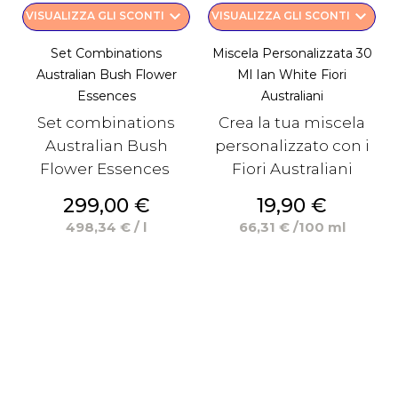
keyboard_arrow_down
keyboard_arrow_down
VISUALIZZA GLI SCONTI
VISUALIZZA GLI SCONTI
Set Combinations
Miscela Personalizzata 30
Australian Bush Flower
Ml Ian White Fiori
Essences
Australiani
Set combinations
Crea la tua miscela
Australian Bush
personalizzato con i
Flower Essences
Fiori Australiani
Prezzo
Prezzo
299,00 €
19,90 €
498,34 € / l
66,31 € /100 ml