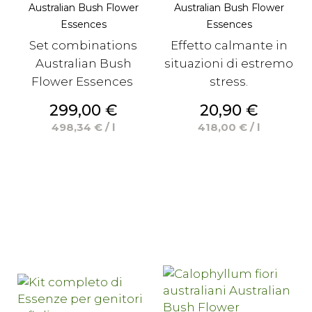
Australian Bush Flower
Australian Bush Flower
Essences
Essences
Set combinations
Effetto calmante in
Australian Bush
situazioni di estremo
Flower Essences
stress.
Prezzo
Prezzo
299,00 €
20,90 €
498,34 € / l
418,00 € / l