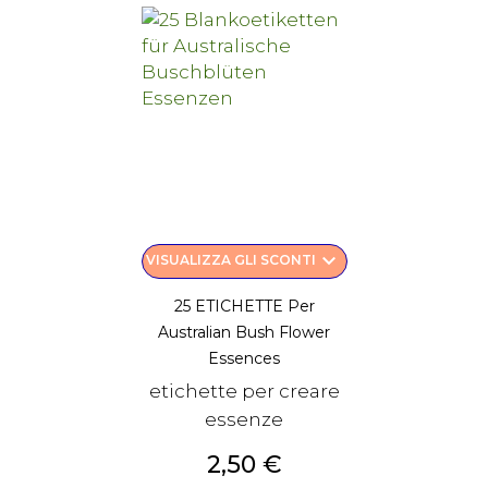
keyboard_arrow_down
VISUALIZZA GLI SCONTI
25 ETICHETTE Per
Australian Bush Flower
Essences
etichette per creare
essenze
Prezzo
2,50 €