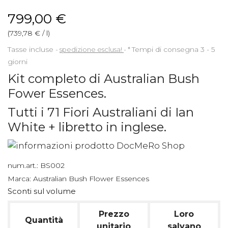
799,00 €
(739,78 € / l)
Tasse incluse
spedizione esclusa!
*
Tempi di consegna 3 - 5
giorni
Kit completo di Australian Bush
Fower Essences.
Tutti i 71 Fiori Australiani di Ian
White + libretto in inglese.
num.art.:
BS002
Marca:
Australian Bush Flower Essences
Sconti sul volume
Prezzo
Loro
Quantità
unitario
salvano