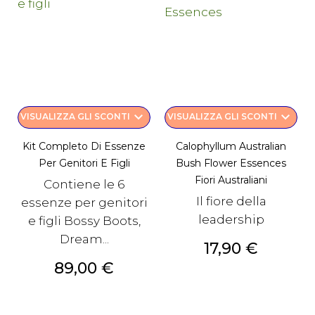
keyboard_arrow_down
keyboard_arrow_down
VISUALIZZA GLI SCONTI
VISUALIZZA GLI SCONTI
Kit Completo Di Essenze
Calophyllum Australian
Per Genitori E Figli
Bush Flower Essences
Fiori Australiani
Contiene le 6
Il fiore della
essenze per genitori
leadership
e figli Bossy Boots,
Dream...
Prezzo
17,90 €
Prezzo
89,00 €