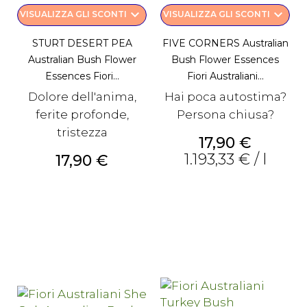
keyboard_arrow_down
keyboard_arrow_down
VISUALIZZA GLI SCONTI
VISUALIZZA GLI SCONTI
STURT DESERT PEA
FIVE CORNERS Australian
Australian Bush Flower
Bush Flower Essences
Essences Fiori...
Fiori Australiani...
Dolore dell'anima,
Hai poca autostima?
ferite profonde,
Persona chiusa?
tristezza
Prezzo
17,90 €
1.193,33 € / l
Prezzo
17,90 €