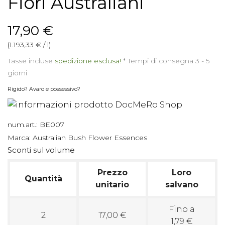
Fiori Australiani
17,90 €
(1.193,33 € / l)
Tasse incluse
spedizione esclusa!
*
Tempi di consegna 3 - 5
giorni
Rigido? Avaro e possessivo?
num.art.:
BE007
Marca:
Australian Bush Flower Essences
Sconti sul volume
Prezzo
Loro
Quantità
unitario
salvano
Fino a
2
17,00 €
1,79 €