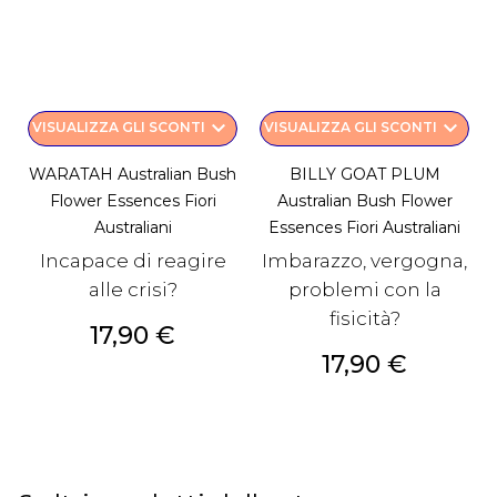
keyboard_arrow_down
keyboard_arrow_down
VISUALIZZA GLI SCONTI
VISUALIZZA GLI SCONTI
WARATAH Australian Bush
BILLY GOAT PLUM
Flower Essences Fiori
Australian Bush Flower
Australiani
Essences Fiori Australiani
Incapace di reagire
Imbarazzo, vergogna,
alle crisi?
problemi con la
fisicità?
Prezzo
17,90 €
Prezzo
17,90 €