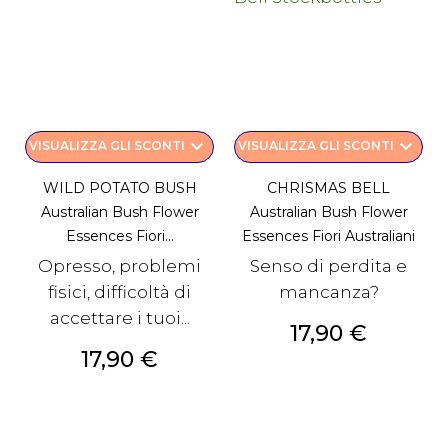
keyboard_arrow_down
keyboard_arrow_down
VISUALIZZA GLI SCONTI
VISUALIZZA GLI SCONTI
WILD POTATO BUSH
CHRISMAS BELL
Australian Bush Flower
Australian Bush Flower
Essences Fiori...
Essences Fiori Australiani
Opresso, problemi
Senso di perdita e
fisici, difficoltà di
mancanza?
accettare i tuoi...
Prezzo
17,90 €
Prezzo
17,90 €