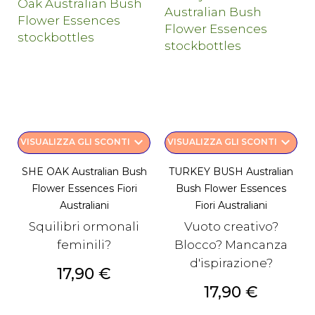
keyboard_arrow_down
keyboard_arrow_down
VISUALIZZA GLI SCONTI
VISUALIZZA GLI SCONTI
SHE OAK Australian Bush
TURKEY BUSH Australian
Flower Essences Fiori
Bush Flower Essences
Australiani
Fiori Australiani
Squilibri ormonali
Vuoto creativo?
feminili?
Blocco? Mancanza
d'ispirazione?
Prezzo
17,90 €
Prezzo
17,90 €