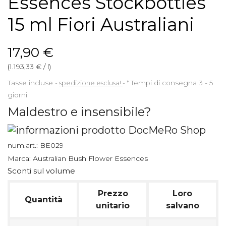
Essences Stockbottles
15 ml Fiori Australiani
17,90 €
(1.193,33 € / l)
Tasse incluse
spedizione esclusa!
*
Tempi di consegna 3 - 5
giorni
Maldestro e insensibile?
num.art.:
BE029
Marca:
Australian Bush Flower Essences
Sconti sul volume
Prezzo
Loro
Quantità
unitario
salvano