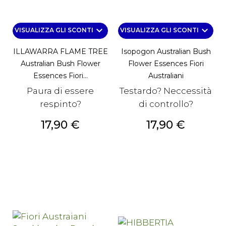
keyboard_arrow_down
keyboard_arrow_down
VISUALIZZA GLI SCONTI
VISUALIZZA GLI SCONTI
ILLAWARRA FLAME TREE
Isopogon Australian Bush
Australian Bush Flower
Flower Essences Fiori
Essences Fiori...
Australiani
Paura di essere
Testardo? Neccessità
respinto?
di controllo?
Prezzo
Prezzo
17,90 €
17,90 €