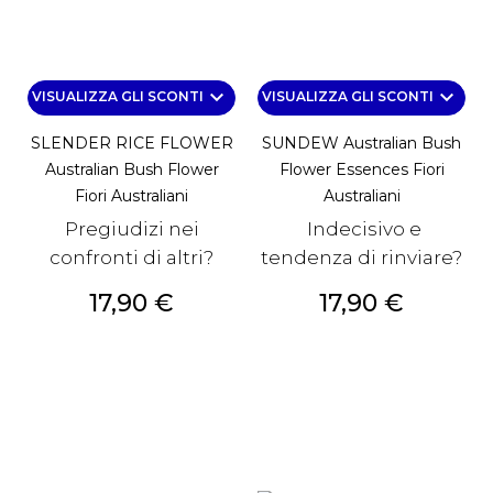
keyboard_arrow_down
keyboard_arrow_down
VISUALIZZA GLI SCONTI
VISUALIZZA GLI SCONTI
SLENDER RICE FLOWER
SUNDEW Australian Bush
Australian Bush Flower
Flower Essences Fiori
Fiori Australiani
Australiani
Pregiudizi nei
Indecisivo e
confronti di altri?
tendenza di rinviare?
Prezzo
Prezzo
17,90 €
17,90 €