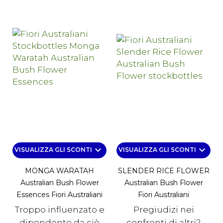
keyboard_arrow_down
keyboard_arrow_down
VISUALIZZA GLI SCONTI
VISUALIZZA GLI SCONTI
MONGA WARATAH
SLENDER RICE FLOWER
Australian Bush Flower
Australian Bush Flower
Essences Fiori Australiani
Fiori Australiani
Troppo influenzato e
Pregiudizi nei
dipendente da ciò
confronti di altri?