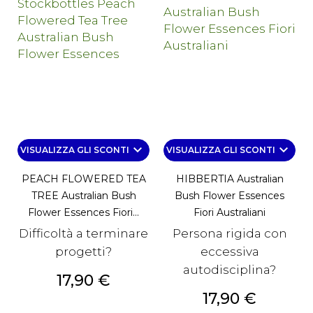
keyboard_arrow_down
keyboard_arrow_down
VISUALIZZA GLI SCONTI
VISUALIZZA GLI SCONTI
PEACH FLOWERED TEA
HIBBERTIA Australian
TREE Australian Bush
Bush Flower Essences
Flower Essences Fiori...
Fiori Australiani
Difficoltà a terminare
Persona rigida con
progetti?
eccessiva
autodisciplina?
Prezzo
17,90 €
Prezzo
17,90 €