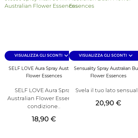
keyboard_arrow_down
keyboard_arrow_down
VISUALIZZA GLI SCONTI
VISUALIZZA GLI SCONTI
SELF LOVE Aura Spray Australian
Sensuality Spray Australian B
Flower Essences
Flower Essences
SELF LOVE Aura Spray
Svela il tuo lato sensua
Australian Flower Essences
Prezzo
20,90 €
condizione...
Prezzo
18,90 €