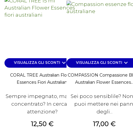
keyboard_arrow_down
keyboard_arrow_down
VISUALIZZA GLI SCONTI
VISUALIZZA GLI SCONTI
CORAL TREE Australian Flower
COMPASSION Compassione B
Essences Fiori Australiani
Australian Flower Essences..
Sempre impegnato, ma non
Sei poco sensiblile? Non
concentrato? In cerca di
puoi mettere nei pann
attenzione?
degli...
Prezzo
Prezzo
12,50 €
17,00 €