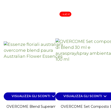
- 4,40 €
keyboard_arrow_down
keyboard_arrow_down
VISUALIZZA GLI SCONTI
VISUALIZZA GLI SCONTI
OVERCOME Blend Superamento
OVERCOME Set Composto 