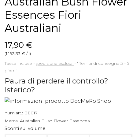
Australian Bush Flower
Essences Fiori
Australiani
17,90 €
(1.193,33 € / l)
Tasse incluse
spedizione esclusa!
*
Tempi di consegna 3 - 5
giorni
Paura di perdere il controllo?
Isterico?
num.art.:
BE017
Marca:
Australian Bush Flower Essences
Sconti sul volume