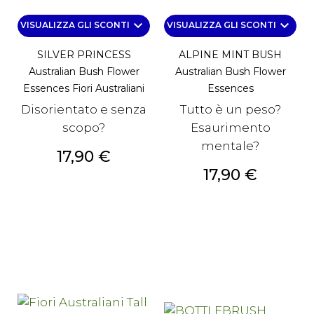
keyboard_arrow_down
keyboard_arrow_down
VISUALIZZA GLI SCONTI
VISUALIZZA GLI SCONTI
SILVER PRINCESS
ALPINE MINT BUSH
Australian Bush Flower
Australian Bush Flower
Essences Fiori Australiani
Essences
Disorientato e senza
Tutto è un peso?
scopo?
Esaurimento
mentale?
Prezzo
17,90 €
Prezzo
17,90 €