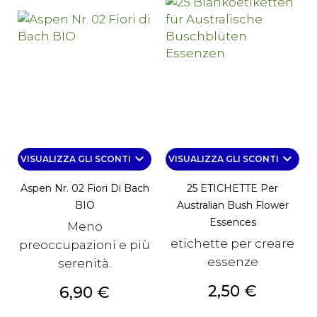
keyboard_arrow_down
keyboard_arrow_down
VISUALIZZA GLI SCONTI
VISUALIZZA GLI SCONTI
Aspen Nr. 02 Fiori Di Bach
25 ETICHETTE Per
BIO
Australian Bush Flower
Essences
Meno
etichette per creare
preoccupazioni e più
essenze
serenità.
Prezzo
2,50 €
Prezzo
6,90 €