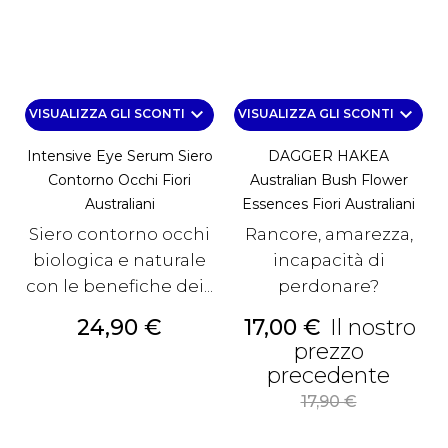
keyboard_arrow_down
keyboard_arrow_down
VISUALIZZA GLI SCONTI
VISUALIZZA GLI SCONTI
Intensive Eye Serum Siero
DAGGER HAKEA
Contorno Occhi Fiori
Australian Bush Flower
Australiani
Essences Fiori Australiani
Siero contorno occhi
Rancore, amarezza,
biologica e naturale
incapacità di
con le benefiche dei...
perdonare?
Prezzo
Prezzo
24,90 €
17,00 €
Il nostro
prezzo
Prez
precedente
base
17,90 €