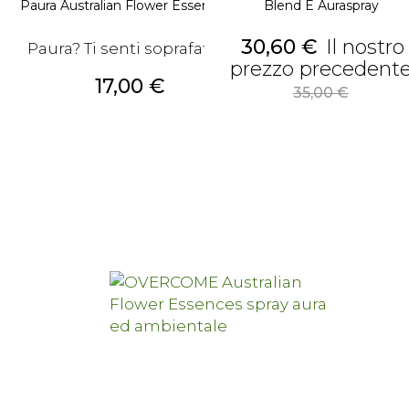
Paura Australian Flower Essences...
Blend E Auraspray
Prezzo
30,60 €
Il nostro
Paura? Ti senti soprafatto?
prezzo precedent
Prezzo
17,00 €
35,00 €