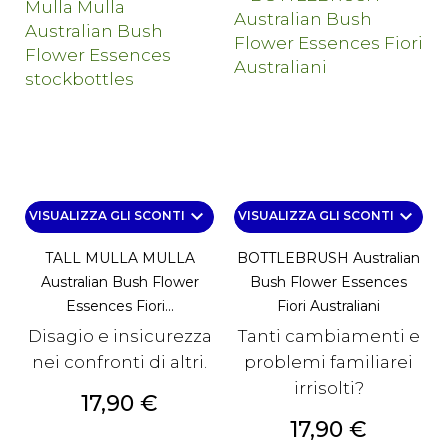
keyboard_arrow_down
keyboard_arrow_down
VISUALIZZA GLI SCONTI
VISUALIZZA GLI SCONTI
TALL MULLA MULLA
BOTTLEBRUSH Australian
Australian Bush Flower
Bush Flower Essences
Essences Fiori...
Fiori Australiani
Disagio e insicurezza
Tanti cambiamenti e
nei confronti di altri.
problemi familiarei
irrisolti?
Prezzo
17,90 €
Prezzo
17,90 €