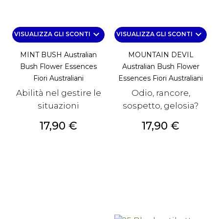
keyboard_arrow_down
keyboard_arrow_down
VISUALIZZA GLI SCONTI
VISUALIZZA GLI SCONTI
MINT BUSH Australian
MOUNTAIN DEVIL
Bush Flower Essences
Australian Bush Flower
Fiori Australiani
Essences Fiori Australiani
Abilità nel gestire le
Odio, rancore,
situazioni
sospetto, gelosia?
Prezzo
Prezzo
17,90 €
17,90 €