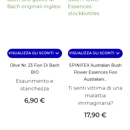
keyboard_arrow_down
keyboard_arrow_down
VISUALIZZA GLI SCONTI
VISUALIZZA GLI SCONTI
Olive Nr. 23 Fiori Di Bach
SPINIFEX Australian Bush
BIO
Flower Essences Fiori
Australiani...
Esaurimento e
Ti senti vittima di una
stanchezza
malattia
Prezzo
6,90 €
immaginaria?
Prezzo
17,90 €