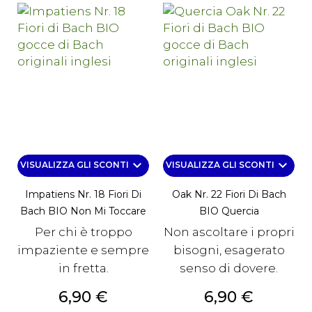
keyboard_arrow_down
keyboard_arrow_down
VISUALIZZA GLI SCONTI
VISUALIZZA GLI SCONTI
Impatiens Nr. 18 Fiori Di
Oak Nr. 22 Fiori Di Bach
Bach BIO Non Mi Toccare
BIO Quercia
Per chi è troppo
Non ascoltare i propri
impaziente e sempre
bisogni, esagerato
in fretta.
senso di dovere.
Prezzo
Prezzo
6,90 €
6,90 €