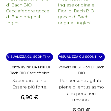
keyboard_arrow_down
keyboard_arrow_down
VISUALIZZA GLI SCONTI
VISUALIZZA GLI SCONTI
Centaury Nr. 04 Fiori Di
Vervain Nr. 31 Fiori Di Bach
Bach BIO Cacciafebbre
BIO
Saper dire di no.
Per persone agitate,
Essere più forte.
piene di entusiasmo
che però non
Prezzo
6,90 €
trovano...
Prezzo
6,90 €