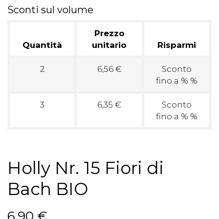
Sconti sul volume
Prezzo
Quantità
unitario
Risparmi
2
6,56 €
Sconto
fino a % %
3
6,35 €
Sconto
fino a % %
Holly Nr. 15 Fiori di
Bach BIO
6,90 €