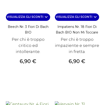
keyboard_arrow_down
keyboard_arrow_down
VISUALIZZA GLI SCONTI
VISUALIZZA GLI SCONTI
Beech Nr. 3 Fiori Di Bach
Impatiens Nr. 18 Fiori Di
BIO
Bach BIO Non Mi Toccare
Per chi è troppo
Per chi è troppo
critico ed
impaziente e sempre
intollerante.
in fretta.
Prezzo
Prezzo
6,90 €
6,90 €