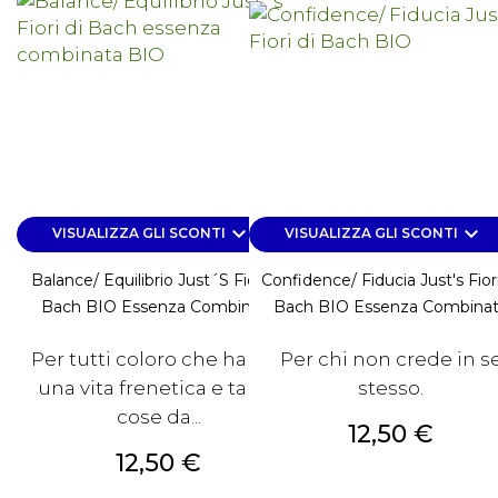
keyboard_arrow_down
keyboard_arrow_down
VISUALIZZA GLI SCONTI
VISUALIZZA GLI SCONTI
Balance/ Equilibrio Just´s Fiori Di
Confidence/ Fiducia Just's Fior
Bach BIO Essenza Combinata
Bach BIO Essenza Combina
Per tutti coloro che hanno
Per chi non crede in s
una vita frenetica e tante
stesso.
cose da...
Prezzo
12,50 €
Prezzo
12,50 €