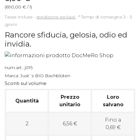
(690,00 € / l)
Tasse incluse
spedizione esclusa!
*
Tempi di consegna 3 - 5
giorni
Rancore sfiducia, gelosia, odio ed
invidia.
num.art.:
j015
Marca:
Just´s BIO Bachblüten
Sconti sul volume
Prezzo
Loro
Quantità
unitario
salvano
Fino a
2
6,56 €
0,69 €