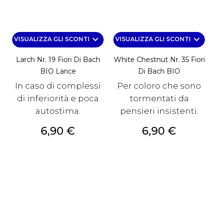
keyboard_arrow_down
keyboard_arrow_down
VISUALIZZA GLI SCONTI
VISUALIZZA GLI SCONTI
Larch Nr. 19 Fiori Di Bach
White Chestnut Nr. 35 Fiori
BIO Larice
Di Bach BIO
In caso di complessi
Per coloro che sono
di inferiorità e poca
tormentati da
autostima.
pensieri insistenti.
Prezzo
Prezzo
6,90 €
6,90 €