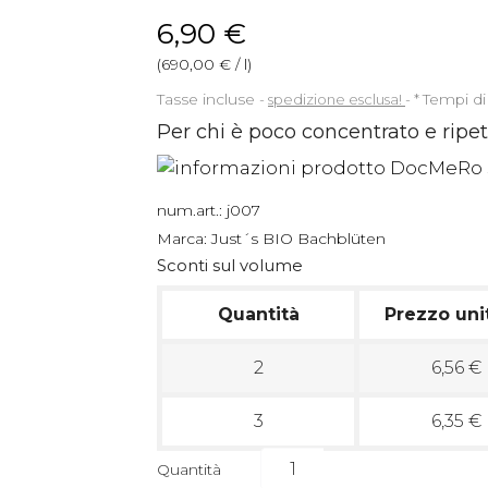
6,90 €
(690,00 € / l)
Tasse incluse
spedizione esclusa!
*
Tempi di
Per chi è poco concentrato e ripete
num.art.:
j007
Marca:
Just´s BIO Bachblüten
Sconti sul volume
Quantità
Prezzo uni
2
6,56 €
3
6,35 €
Quantità