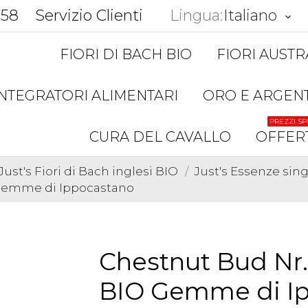
858
Servizio Clienti
Lingua:
Italiano
keyboard_arrow_down
FIORI DI BACH BIO
FIORI AUSTR
INTEGRATORI ALIMENTARI
ORO E ARGEN
PREZZI SP
CURA DEL CAVALLO
OFFER
Just's Fiori di Bach inglesi BIO
Just's Essenze sin
O Gemme di Ippocastano
Chestnut Bud Nr. 
BIO Gemme di I