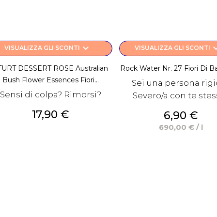
keyboard_arrow_down
keyboard_a
VISUALIZZA GLI SCONTI
VISUALIZZA GLI SCONTI
TURT DESSERT ROSE Australian
Rock Water Nr. 27 Fiori Di 
Bush Flower Essences Fiori...
Sei una persona rig
Sensi di colpa? Rimorsi?
Severo/a con te stes
Prezzo
17,90 €
Prezzo
6,90 €
690,00 € / l