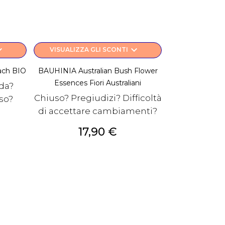
rrow_down
keyboard_arrow_down
VISUALIZZA GLI SCONTI
Bach BIO
BAUHINIA Australian Bush Flower
Essences Fiori Australiani
ida?
Chiuso? Pregiudizi? Difficoltà
so?
di accettare cambiamenti?
Prezzo
17,90 €