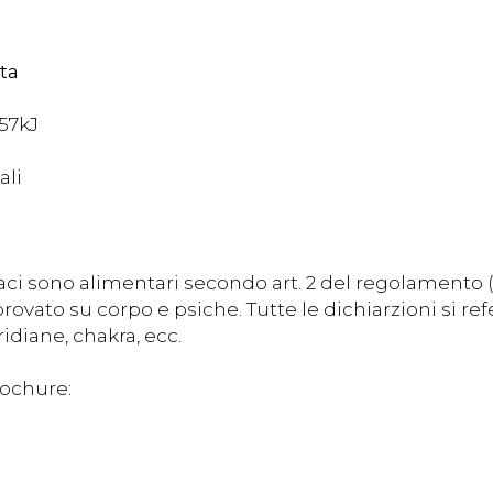
lta
,57kJ
ali
aci sono alimentari secondo art. 2 del regolamento 
ovato su corpo e psiche. Tutte le dichiarzioni si re
idiane, chakra, ecc.
rochure: