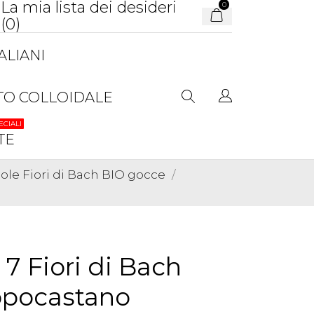
La mia lista dei desideri
0
(
0
)
ALIANI
TO COLLOIDALE
ECIALI
TE
gole Fiori di Bach BIO gocce
7 Fiori di Bach
ppocastano