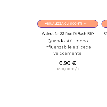
keyboard_arrow_down
VISUALIZZA GLI SCONTI
Walnut Nr. 33 Fiori Di Bach BIO
S
Quando si è troppo
influenzabile e si cede
velocemente.
Prezzo
6,90 €
690,00 € / l