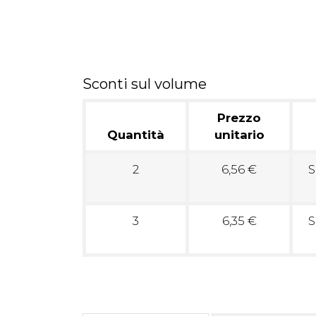
Sconti sul volume
Prezzo
Quantità
unitario
2
6,56 €
S
3
6,35 €
S