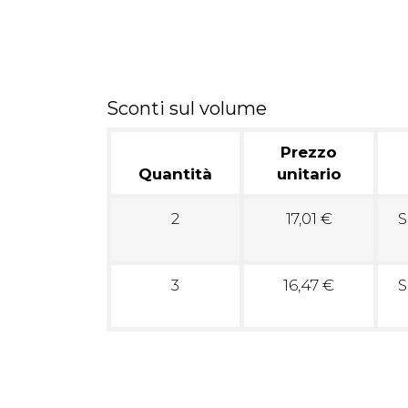
Sconti sul volume
Prezzo
Quantità
unitario
2
17,01 €
S
3
16,47 €
S