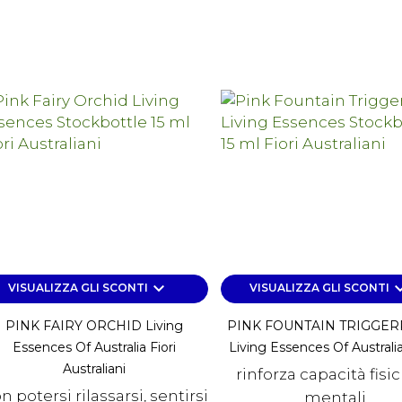
keyboard_arrow_down
keyboard_a
VISUALIZZA GLI SCONTI
VISUALIZZA GLI SCONTI
PINK FAIRY ORCHID Living
PINK FOUNTAIN TRIGGER
Essences Of Australia Fiori
Living Essences Of Australia F
Australiani
rinforza capacità fisi
n potersi rilassarsi, sentirsi
mentali