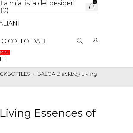
La mia lista dei desideri
0
(
0
)
ALIANI
TO COLLOIDALE
ECIALI
TE
TOCKBOTTLES
BALGA Blackboy Living
iving Essences of