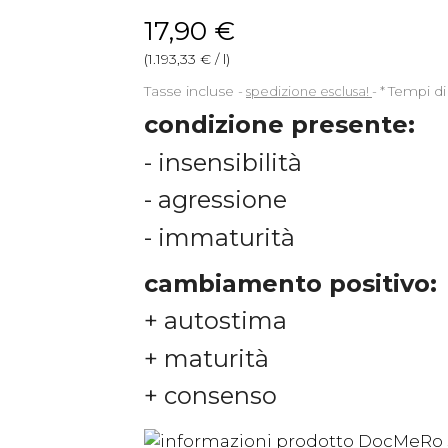
17,90 €
(1.193,33 € / l)
Tasse incluse
spedizione esclusa!
*
Tempi di
condizione presente:
- insensibilità
- agressione
- immaturità
cambiamento positivo:
+ autostima
+ maturità
+ consenso