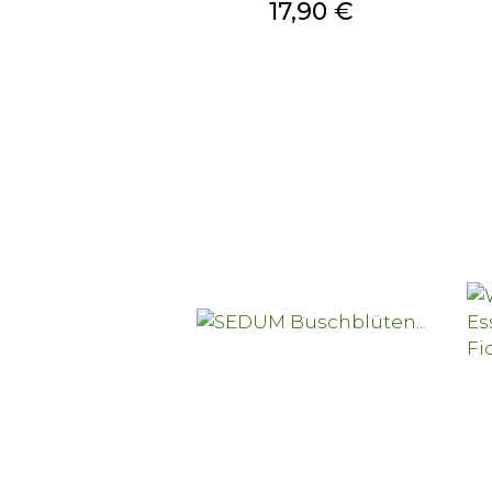
Prezzo
17,90 €