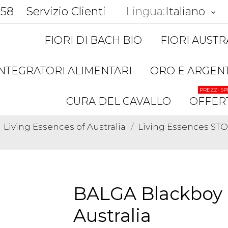
858
Servizio Clienti
Lingua:
Italiano
keyboard_arrow_down
FIORI DI BACH BIO
FIORI AUSTR
INTEGRATORI ALIMENTARI
ORO E ARGEN
PREZZI SP
CURA DEL CAVALLO
OFFER
Living Essences of Australia
Living Essences S
BALGA Blackboy L
Australia