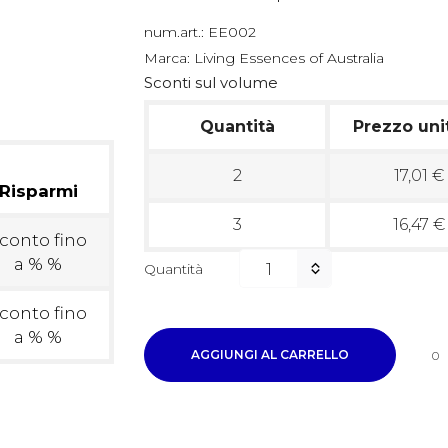
num.art.:
EE002
Marca:
Living Essences of Australia
Sconti sul volume
Quantità
Prezzo uni
2
17,01 €
Risparmi
3
16,47 €
conto fino
a % %
Quantità
conto fino
a % %
AGGIUNGI AL CARRELLO
0