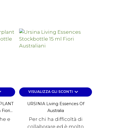
rrow_down
keyboard_arrow_down
VISUALIZZA GLI SCONTI
PLANT
URSINIA Living Essences Of
iori...
Australia
che e
Per chi ha difficoltà di
collaborare ed è molto