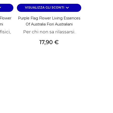
rrow_down
keyboard_arrow_down
VISUALIZZA GLI SCONTI
 Flower
Purple Flag Flower Living Essences
ni
Of Australia Fiori Australiani
isici,
Per chi non sa rilassarsi.
Prezzo
17,90 €