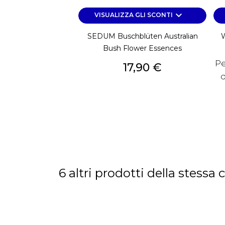
keyboard_arrow_down
VISUALIZZA GLI SCONTI
SEDUM Buschblüten Australian
Bush Flower Essences
Pe
Prezzo
17,90 €
d
6 altri prodotti della stessa 