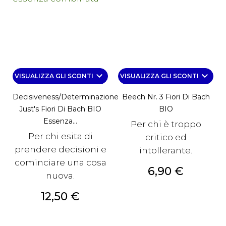
keyboard_arrow_down
keyboard_arrow_down
VISUALIZZA GLI SCONTI
VISUALIZZA GLI SCONTI
Decisiveness/Determinazione
Beech Nr. 3 Fiori Di Bach
Just's Fiori Di Bach BIO
BIO
Essenza...
Per chi è troppo
Per chi esita di
critico ed
prendere decisioni e
intollerante.
cominciare una cosa
Prezzo
6,90 €
nuova.
Prezzo
12,50 €