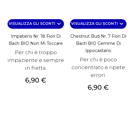
keyboard_arrow_down
keyboard_arrow_down
VISUALIZZA GLI SCONTI
VISUALIZZA GLI SCONTI
Impatiens Nr. 18 Fiori Di
Chestnut Bud Nr. 7 Fiori Di
Bach BIO Non Mi Toccare
Bach BIO Gemme Di
Ippocastano
Per chi è troppo
Per chi è poco
impaziente e sempre
concentrato e ripete
in fretta.
errori.
Prezzo
6,90 €
Prezzo
6,90 €