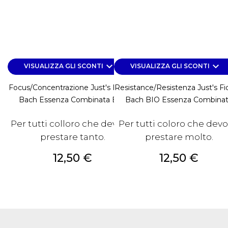
keyboard_arrow_down
keyboard_arrow_down
VISUALIZZA GLI SCONTI
VISUALIZZA GLI SCONTI
Focus/Concentrazione Just's Fiori Di
Resistance/Resistenza Just's Fio
Bach Essenza Combinata BIO
Bach BIO Essenza Combina
Per tutti colloro che devono
Per tutti coloro che dev
prestare tanto.
prestare molto.
Prezzo
Prezzo
12,50 €
12,50 €