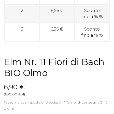
2
6,56 €
Sconto
fino a % %
3
6,35 €
Sconto
fino a % %
Elm Nr. 11 Fiori di Bach
BIO Olmo
6,90 €
(690,00 € /l)
Tasse incluse
spedizione esclusa!
*
Tempi di consegna 3 - 5
giorni