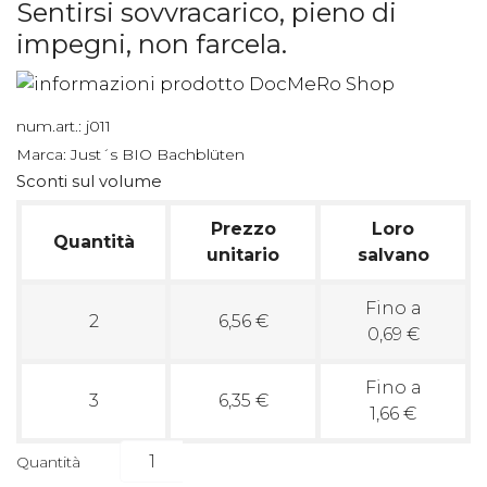
Sentirsi sovvracarico, pieno di
impegni, non farcela.
num.art.:
j011
Marca:
Just´s BIO Bachblüten
Sconti sul volume
Prezzo
Loro
Quantità
unitario
salvano
Fino a
2
6,56 €
0,69 €
Fino a
3
6,35 €
1,66 €
Quantità