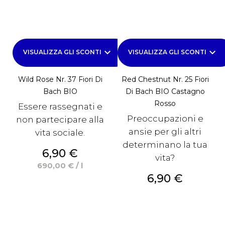
keyboard_arrow_down
keyboard_arrow_down
VISUALIZZA GLI SCONTI
VISUALIZZA GLI SCONTI
Wild Rose Nr. 37 Fiori Di
Red Chestnut Nr. 25 Fiori
Bach BIO
Di Bach BIO Castagno
Rosso
Essere rassegnati e
Preoccupazioni e
non partecipare alla
ansie per gli altri
vita sociale.
determinano la tua
Prezzo
6,90 €
vita?
690,00 € / l
Prezzo
6,90 €