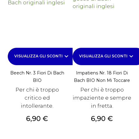
keyboard_arrow_down
keyboard_arrow_down
VISUALIZZA GLI SCONTI
VISUALIZZA GLI SCONTI
Beech Nr. 3 Fiori Di Bach
Impatiens Nr. 18 Fiori Di
BIO
Bach BIO Non Mi Toccare
Per chi è troppo
Per chi è troppo
critico ed
impaziente e sempre
intollerante.
in fretta.
Prezzo
Prezzo
6,90 €
6,90 €