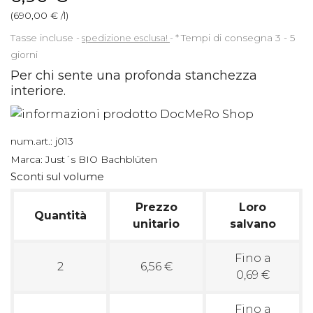
(690,00 € /l)
Tasse incluse
spedizione esclusa!
*
Tempi di consegna 3 - 5
giorni
Per chi sente una profonda stanchezza
interiore.
num.art.:
j013
Marca:
Just´s BIO Bachblüten
Sconti sul volume
Prezzo
Loro
Quantità
unitario
salvano
Fino a
2
6,56 €
0,69 €
Fino a