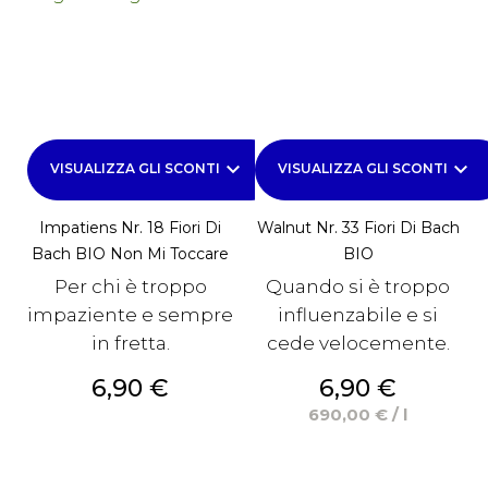
keyboard_arrow_down
keyboard_arrow_down
VISUALIZZA GLI SCONTI
VISUALIZZA GLI SCONTI
Impatiens Nr. 18 Fiori Di
Walnut Nr. 33 Fiori Di Bach
Bach BIO Non Mi Toccare
BIO
Per chi è troppo
Quando si è troppo
impaziente e sempre
influenzabile e si
in fretta.
cede velocemente.
Prezzo
Prezzo
6,90 €
6,90 €
690,00 € / l