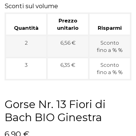
Sconti sul volume
Prezzo
Quantità
unitario
Risparmi
2
6,56 €
Sconto
fino a % %
3
6,35 €
Sconto
fino a % %
Gorse Nr. 13 Fiori di
Bach BIO Ginestra
6,90 €