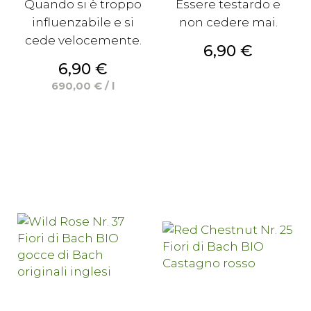
Quando si è troppo
Essere testardo e
influenzabile e si
non cedere mai.
cede velocemente.
Prezzo
6,90 €
Prezzo
6,90 €
690,00 € / l