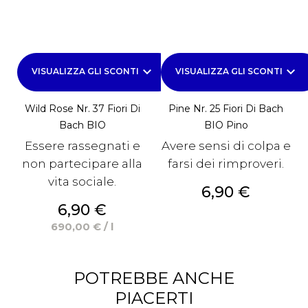
keyboard_arrow_down
keyboard_arrow_down
VISUALIZZA GLI SCONTI
VISUALIZZA GLI SCONTI
Wild Rose Nr. 37 Fiori Di
Pine Nr. 25 Fiori Di Bach
Bach BIO
BIO Pino
Essere rassegnati e
Avere sensi di colpa e
non partecipare alla
farsi dei rimproveri.
vita sociale.
Prezzo
6,90 €
Prezzo
6,90 €
690,00 € / l
POTREBBE ANCHE
PIACERTI