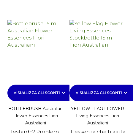
keyboard_arrow_down
keyboard_arrow_down
VISUALIZZA GLI SCONTI
VISUALIZZA GLI SCONTI
BOTTLEBRUSH Australian
YELLOW FLAG FLOWER
Flower Essences Fiori
Living Essences Fiori
Australiani
Australiani
Testardo? Problemi
L'essenza che ti aiuta