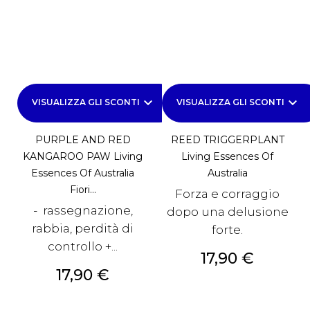
keyboard_arrow_down
keyboard_arrow_down
VISUALIZZA GLI SCONTI
VISUALIZZA GLI SCONTI
PURPLE AND RED
REED TRIGGERPLANT
KANGAROO PAW Living
Living Essences Of
Essences Of Australia
Australia
Fiori...
Forza e corraggio
- rassegnazione,
dopo una delusione
rabbia, perdità di
forte.
controllo +...
Prezzo
17,90 €
Prezzo
17,90 €