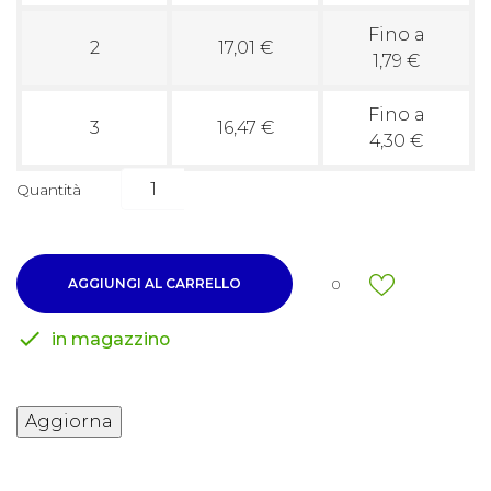
Fino a
2
17,01 €
1,79 €
Fino a
3
16,47 €
4,30 €
Quantità
AGGIUNGI AL CARRELLO
0

in magazzino