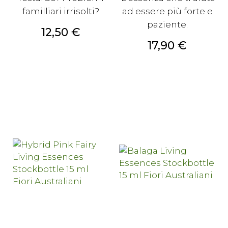
familliari irrisolti?
ad essere più forte e
paziente.
Prezzo
12,50 €
Prezzo
17,90 €