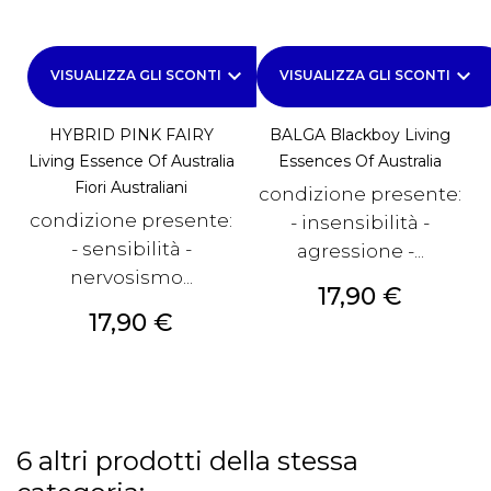
keyboard_arrow_down
keyboard_arrow_down
VISUALIZZA GLI SCONTI
VISUALIZZA GLI SCONTI
HYBRID PINK FAIRY
BALGA Blackboy Living
Living Essence Of Australia
Essences Of Australia
Fiori Australiani
condizione presente:
condizione presente:
- insensibilità -
- sensibilità -
agressione -...
nervosismo...
Prezzo
17,90 €
Prezzo
17,90 €
6 altri prodotti della stessa