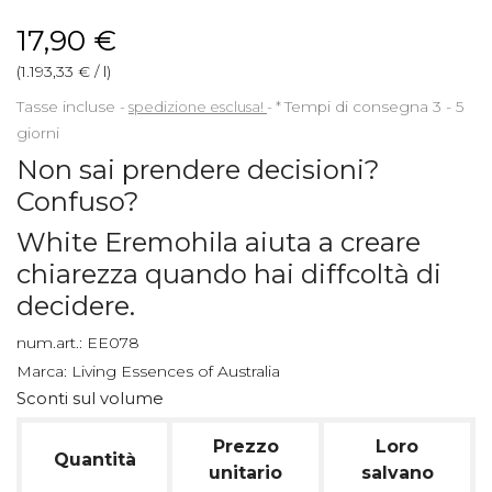
17,90 €
(1.193,33 € / l)
Tasse incluse
spedizione esclusa!
*
Tempi di consegna 3 - 5
giorni
Non sai prendere decisioni?
Confuso?
White Eremohila aiuta a creare
chiarezza quando hai diffcoltà di
decidere.
num.art.:
EE078
Marca:
Living Essences of Australia
Sconti sul volume
Prezzo
Loro
Quantità
unitario
salvano