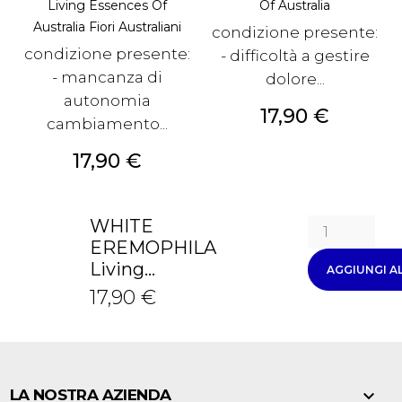
Living Essences Of
Of Australia
Australia Fiori Australiani
condizione presente:
condizione presente:
- difficoltà a gestire
- mancanza di
dolore...
autonomia
Prezzo
17,90 €
cambiamento...
Prezzo
17,90 €
WHITE
EREMOPHILA
Living...
AGGIUNGI A
17,90 €

LA NOSTRA AZIENDA