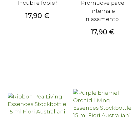
Incubi e fobie?
Promuove pace
interna e
Prezzo
17,90 €
rilasamento.
Prezzo
17,90 €