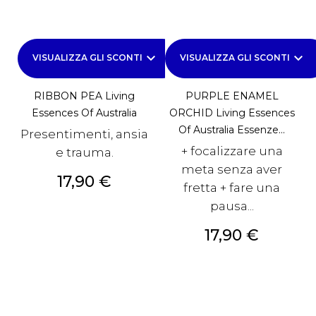
keyboard_arrow_down
keyboard_arrow_down
VISUALIZZA GLI SCONTI
VISUALIZZA GLI SCONTI
RIBBON PEA Living
PURPLE ENAMEL
Essences Of Australia
ORCHID Living Essences
Of Australia Essenze...
Presentimenti, ansia
+ focalizzare una
e trauma.
meta senza aver
Prezzo
17,90 €
fretta + fare una
pausa...
Prezzo
17,90 €