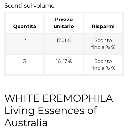
Sconti sul volume
Prezzo
Quantità
unitario
Risparmi
2
17,01 €
Sconto
fino a % %
3
16,47 €
Sconto
fino a % %
WHITE EREMOPHILA
Living Essences of
Australia