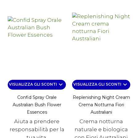
keyboard_arrow_down
keyboard_arrow_down
VISUALIZZA GLI SCONTI
VISUALIZZA GLI SCONTI
Confid Spray Orale
Replenishing Night Cream
Australian Bush Flower
Crema Notturna Fiori
Essences
Australiani
Aiuta a prendere
Crema notturna
responsabilità per la
naturale e biologica
tua vita.
con Fiori Australiani