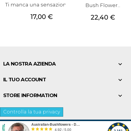
Ti manca una sensazione di...
Bush Flower...
Prezzo
17,00 €
Prezzo
22,40 €

LA NOSTRA AZIENDA

IL TUO ACCOUNT

STORE INFORMATION
Controlla la tua privacy