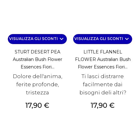
keyboard_arrow_down
keyboard_arrow_down
VISUALIZZA GLI SCONTI
VISUALIZZA GLI SCONTI
STURT DESERT PEA
LITTLE FLANNEL
Australian Bush Flower
FLOWER Australian Bush
Essences Fiori...
Flower Essences Fiori...
Dolore dell'anima,
Ti lasci distrarre
ferite profonde,
facilmente dai
tristezza
bisogni deli altri?
Prezzo
Prezzo
17,90 €
17,90 €