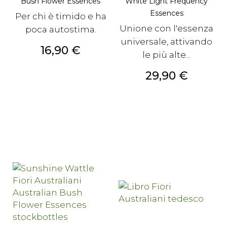
Bush Flower Essences
White Light Frequency
Essences
Per chi è timido e ha
Unione con l'essenza
poca autostima.
universale, attivando
Prezzo
16,90 €
le più alte...
Prezzo
29,90 €