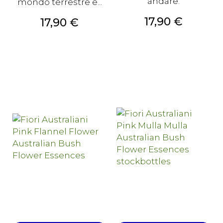
andare.
mondo terrestre e...
Prezzo
17,90 €
Prezzo
17,90 €