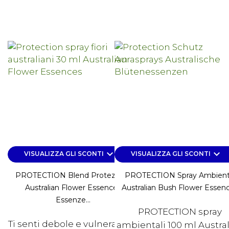
keyboard_arrow_down
keyboard_arrow_down
VISUALIZZA GLI SCONTI
VISUALIZZA GLI SCONTI
PROTECTION Blend Protezione
PROTECTION Spray Ambien
Australian Flower Essences
Australian Bush Flower Essen
Essenze...
PROTECTION spray
Ti senti debole e vulnerabile?
ambientali 100 ml Austra