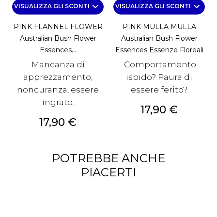
keyboard_arrow_down
keyboard_arrow_down
VISUALIZZA GLI SCONTI
VISUALIZZA GLI SCONTI
PINK FLANNEL FLOWER
PINK MULLA MULLA
Australian Bush Flower
Australian Bush Flower
Essences...
Essences Essenze Floreali
Mancanza di
Comportamento
apprezzamento,
ispido? Paura di
noncuranza, essere
essere ferito?
ingrato.
Prezzo
17,90 €
Prezzo
17,90 €
POTREBBE ANCHE
PIACERTI