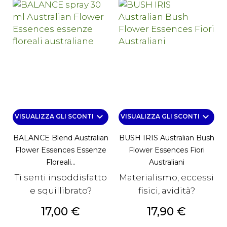
keyboard_arrow_down
keyboard_arrow_down
VISUALIZZA GLI SCONTI
VISUALIZZA GLI SCONTI
BALANCE Blend Australian
BUSH IRIS Australian Bush
Flower Essences Essenze
Flower Essences Fiori
Floreali...
Australiani
Ti senti insoddisfatto
Materialismo, eccessi
e squillibrato?
fisici, avidità?
Prezzo
Prezzo
17,00 €
17,90 €