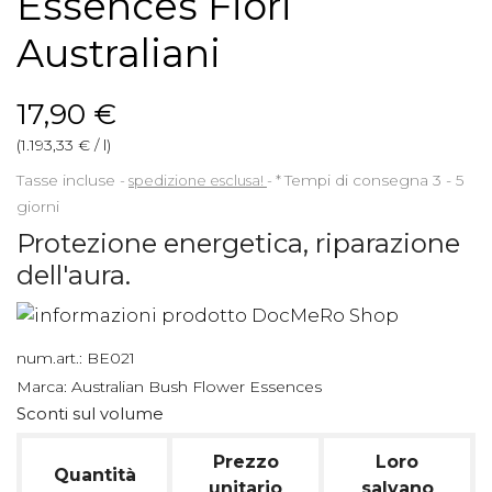
Essences Fiori
Australiani
17,90 €
(1.193,33 € / l)
Tasse incluse
spedizione esclusa!
*
Tempi di consegna 3 - 5
giorni
Protezione energetica, riparazione
dell'aura.
num.art.:
BE021
Marca:
Australian Bush Flower Essences
Sconti sul volume
Prezzo
Loro
Quantità
unitario
salvano