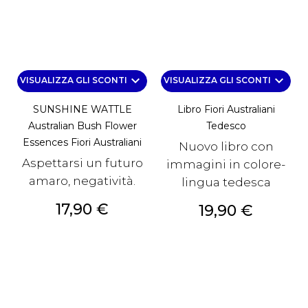
keyboard_arrow_down
keyboard_arrow_down
VISUALIZZA GLI SCONTI
VISUALIZZA GLI SCONTI
SUNSHINE WATTLE
Libro Fiori Australiani
Australian Bush Flower
Tedesco
Essences Fiori Australiani
Nuovo libro con
Aspettarsi un futuro
immagini in colore-
amaro, negatività.
lingua tedesca
Prezzo
17,90 €
Prezzo
19,90 €